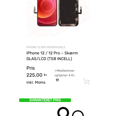
IPHONE 12 PRO RESERVEDELE
iPhone 12 / 12 Pro – Skærm
GLAS/LCD (TS8 INCELL)
Pris
+Medlemmer
225,00
kr.
optjener
4
Kr.
Tilføj til
inkl. Moms
GARANTERET PRIS