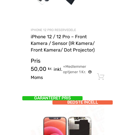
IPHONE 12 PRO RESERVEDELE
iPhone 12 / 12 Pro – Front
Kamera / Sensor (IR Kamera/
Front Kamera/ Dot Projector)
Pris
+Medlemmer
50,00
kr.
inkl.
optjener
1
Kr.
Tilføj til
Moms
GARANTERET PRIS
BEDSTE INCELL