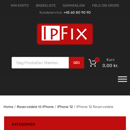
MIN KONTO
ØNSKELISTE
SAMMENLIGN
FØLG DIN ORDRE
Kundeservice:
+45 60 80 90 90
Kurv
0
SØG
0,00
kr.
Home
/
Reservedele til iPhone
/
iPhone 12
/ iPhone 12 Reservedele
KATEGORIER