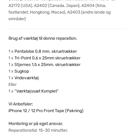
A2172 (USA), A2402 (Canada, Japan), A2404 (Kina,
fastlandet, Hongkong, Macao), A2403 (andre lande og
områder)
Brug af værktøj til denne reparation.
1 x
Pentalobe 0,8 mm. skruetrækker
1 x
Tri-Point 0,6 x 25mm skruetrækker
1 x
Stjernes 1,5 x 25mm. skruetrækker
1 x
Sugkop
1 x
Vrideværktøj
Eller
1 x
“Værktøjssæt Komplet”
Vi Anbefaler:
iPhone 12 / 12 Pro Front Tape (Pakning)
Montering er på eget ansvar.
Reparationstid: 15-30 minutter.