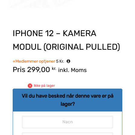
IPHONE 12 – KAMERA
MODUL (ORIGINAL PULLED)
+Medlemmer optjener
5
Kr.
Pris
299,00
kr.
inkl. Moms
Ikke på lager
Vil du have besked når denne vare er på
lager?