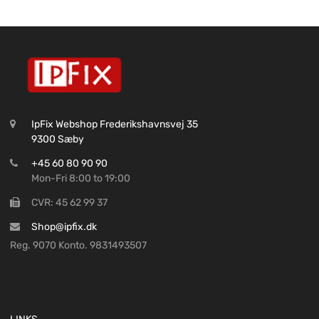
IpFix Webshop Frederikshavnsvej 35
9300 Sæby
+45 60 80 90 90
Mon-Fri 8:00 to 19:00
CVR: 45 62 99 37
Shop@ipfix.dk
Reg. 9070 Konto. 9831493507