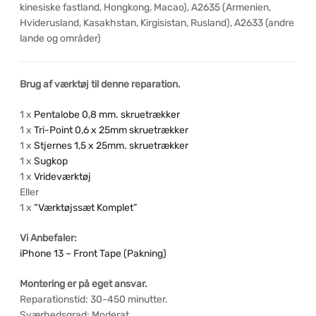
kinesiske fastland, Hongkong, Macao), A2635 (Armenien,
Hviderusland, Kasakhstan, Kirgisistan, Rusland), A2633 (andre
lande og områder)
Brug af værktøj til denne reparation.
1 x
Pentalobe 0,8 mm. skruetrækker
1 x
Tri-Point 0,6 x 25mm skruetrækker
1 x
Stjernes 1,5 x 25mm. skruetrækker
1 x
Sugkop
1 x
Vrideværktøj
Eller
1 x
“Værktøjssæt Komplet”
Vi Anbefaler:
iPhone 13 – Front Tape (Pakning)
Montering er på eget ansvar.
Reparationstid: 30-450 minutter.
Sværhedsgrad: Moderat