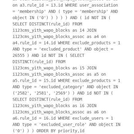
on a3.rule_id = i3.id WHERE user_association
= 'membership' AND ( type = 'membership' AND
object IN ('0') ) ) ) ) AND ( id NOT IN (
SELECT DISTINCT(rule_id) FROM
i123cms_yith_wapo_blocks as i4 JOIN
i123cms_yith_wapo_blocks_assoc as a4 on
a4.rule_id = i4.id WHERE exclude_products = 1
AND type = 'excluded_product' AND object =
26555 ) AND id NOT IN ( SELECT
DISTINCT(rule_id) FROM
i123cms_yith_wapo_blocks as i5 JOIN
i123cms_yith_wapo_blocks_assoc as a5 on
a5.rule_id = i5.id WHERE exclude_products = 1
AND type = 'excluded_category' AND object IN
('2582', '2581', '2569') ) AND id NOT IN (
SELECT DISTINCT(rule_id) FROM
i123cms_yith_wapo_blocks as i6 JOIN
i123cms_yith_wapo_blocks_assoc as a6 on
a6.rule_id = i6.id WHERE exclude_users = 1
AND type = 'excluded_user_role' AND object IN
('0') ) ) ORDER BY priority,id