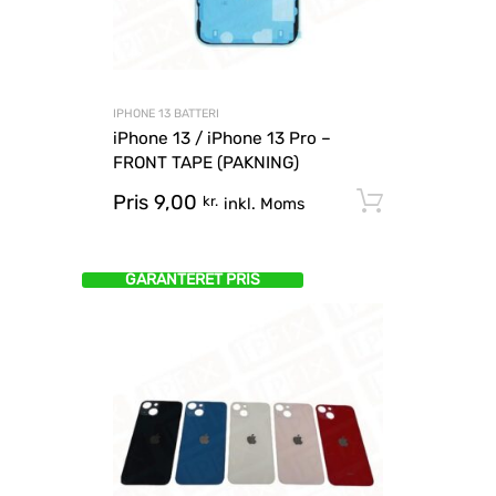
IPHONE 13 BATTERI
iPhone 13 / iPhone 13 Pro –
FRONT TAPE (PAKNING)
Pris
9,00
Tilføj til
kr.
inkl. Moms
GARANTERET PRIS