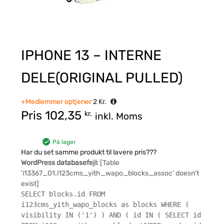
IPHONE 13 – INTERNE
DELE(ORIGINAL PULLED)
+Medlemmer optjener
2
Kr.
Pris
102,35
kr.
inkl. Moms
På lager
Har du set samme produkt til lavere pris???
WordPress databasefejl:
[Table
'i13367_01.i123cms_yith_wapo_blocks_assoc' doesn't
exist]
SELECT blocks.id FROM
i123cms_yith_wapo_blocks as blocks WHERE (
visibility IN ('1') ) AND ( id IN ( SELECT id