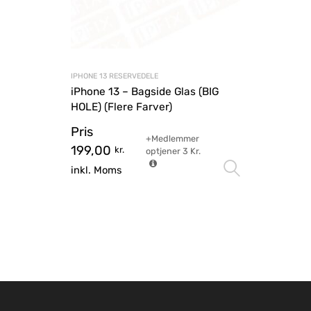
IPHONE 13 RESERVEDELE
iPhone 13 – Bagside Glas (BIG
HOLE) (Flere Farver)
Pris
+Medlemmer
199,00
kr.
optjener
3
Kr.
Vælg mu
inkl. Moms