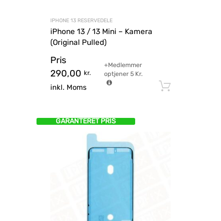
IPHONE 13 RESERVEDELE
iPhone 13 / 13 Mini – Kamera
(Original Pulled)
Pris
+Medlemmer
290,00
kr.
optjener
5
Kr.
Tilføj til
inkl. Moms
GARANTERET PRIS