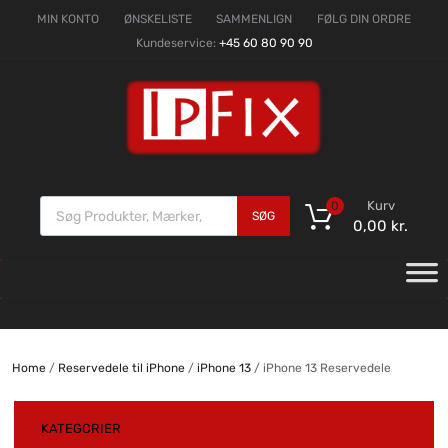
MIN KONTO
ØNSKELISTE
SAMMENLIGN
FØLG DIN ORDRE
Kundeservice:
+45 60 80 90 90
Kurv
0
SØG
0,00
kr.
Home
/
Reservedele til iPhone
/
iPhone 13
/ iPhone 13 Reservedele
KATEGORIER