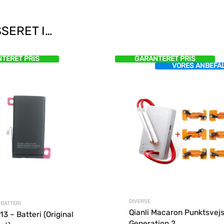
SERET I…
TERET PRIS
GARANTERET PRIS
VORES ANBEFA
DIVERSE
 BATTERI
Qianli Macaron Punktsvej
13 – Batteri (Original
Generation 2