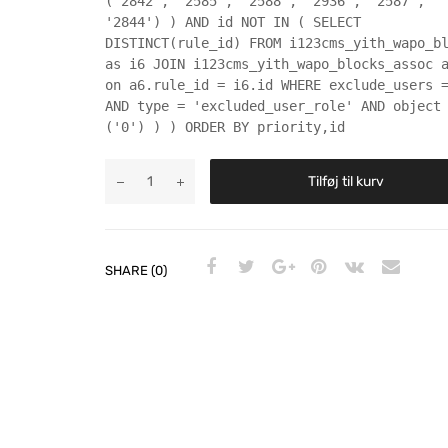
('2842', '2585', '2588', '2936', '2587',
'2844') ) AND id NOT IN ( SELECT
DISTINCT(rule_id) FROM i123cms_yith_wapo_b
as i6 JOIN i123cms_yith_wapo_blocks_assoc 
on a6.rule_id = i6.id WHERE exclude_users 
AND type = 'excluded_user_role' AND object
('0') ) ) ORDER BY priority,id
Tilføj til kurv
SHARE (0)