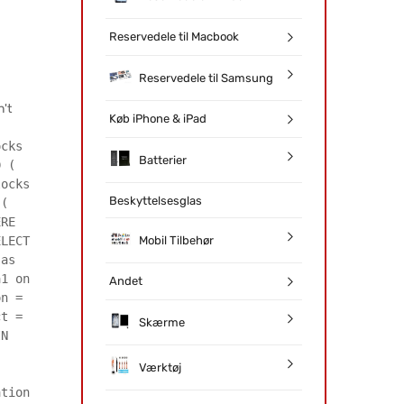
Reservedele til Macbook
Reservedele til Samsung
't
Køb iPhone & iPad
ocks
Batterier
D (
locks
Beskyttelsesglas
 (
ERE
Mobil Tilbehør
ELECT
 as
a1 on
Andet
on =
ct =
Skærme
IN
Værktøj
ation