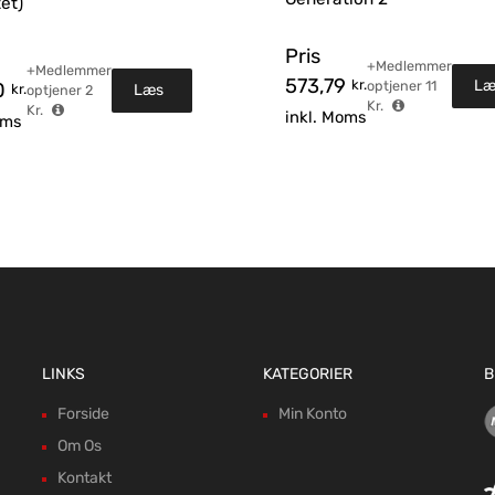
et)
Pris
+Medlemmer
+Medlemmer
573,79
kr.
Læ
optjener
11
0
kr.
Læs
optjener
2
Kr.
Kr.
inkl. Moms
oms
me
mere
LINKS
KATEGORIER
B
Forside
Min Konto
Om Os
Kontakt