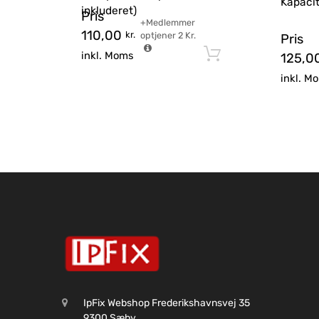
Kapacit
inkluderet)
Pris
+Medlemmer
110,00
kr.
optjener
2
Kr.
Pris
Tilføj til kurv
inkl. Moms
125,0
inkl. M
IpFix Webshop Frederikshavnsvej 35
9300 Sæby