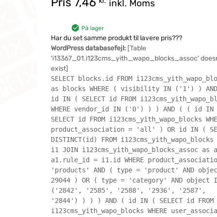
Pris
7,46
kr.
inkl. Moms
På lager
Har du set samme produkt til lavere pris???
WordPress databasefejl:
[Table
'i13367_01.i123cms_yith_wapo_blocks_assoc' doesn
exist]
SELECT blocks.id FROM i123cms_yith_wapo_bl
as blocks WHERE ( visibility IN ('1') ) AN
id IN ( SELECT id FROM i123cms_yith_wapo_b
WHERE vendor_id IN ('0') ) ) AND ( ( id IN
SELECT id FROM i123cms_yith_wapo_blocks WH
product_association = 'all' ) OR id IN ( S
DISTINCT(id) FROM i123cms_yith_wapo_blocks
i1 JOIN i123cms_yith_wapo_blocks_assoc as 
a1.rule_id = i1.id WHERE product_associati
'products' AND ( type = 'product' AND obje
29044 ) OR ( type = 'category' AND object 
('2842', '2585', '2588', '2936', '2587',
'2844') ) ) ) AND ( id IN ( SELECT id FROM
i123cms_yith_wapo_blocks WHERE user_associ