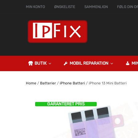
MIN KONTO
ØNSKELISTE
SAMMENLIGN
FØLG DIN O
BUTIK
MOBIL REPARATION
MI
Home
/
Batterier
/
iPhone Batteri
/ iPhone 13 Mini Batteri
GARANTERET PRIS