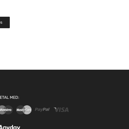
s
re
ETAL MED: