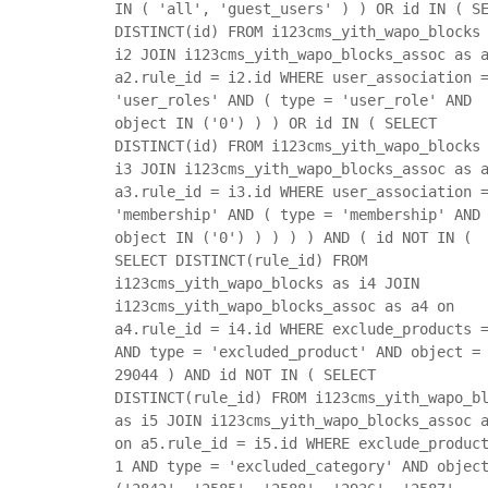
IN ( 'all', 'guest_users' ) ) OR id IN ( S
DISTINCT(id) FROM i123cms_yith_wapo_blocks
i2 JOIN i123cms_yith_wapo_blocks_assoc as 
a2.rule_id = i2.id WHERE user_association 
'user_roles' AND ( type = 'user_role' AND
object IN ('0') ) ) OR id IN ( SELECT
DISTINCT(id) FROM i123cms_yith_wapo_blocks
i3 JOIN i123cms_yith_wapo_blocks_assoc as 
a3.rule_id = i3.id WHERE user_association 
'membership' AND ( type = 'membership' AND
object IN ('0') ) ) ) ) AND ( id NOT IN (
SELECT DISTINCT(rule_id) FROM
i123cms_yith_wapo_blocks as i4 JOIN
i123cms_yith_wapo_blocks_assoc as a4 on
a4.rule_id = i4.id WHERE exclude_products 
AND type = 'excluded_product' AND object =
29044 ) AND id NOT IN ( SELECT
DISTINCT(rule_id) FROM i123cms_yith_wapo_b
as i5 JOIN i123cms_yith_wapo_blocks_assoc 
on a5.rule_id = i5.id WHERE exclude_produc
1 AND type = 'excluded_category' AND objec