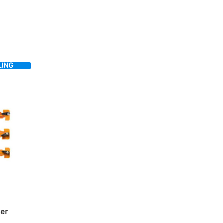
LING
ser