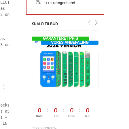
ELECT
Ikke kategoriseret
 as
a2 on
=
KNALD TILBUD
GARANTERET PRIS
 as
VORES ANBEFALING
a3 on
=
= 1
locks
0
0
0
0
as a5
DAYS
HRS
MINS
SEC
ts =
t IN
PROGRAMMERING