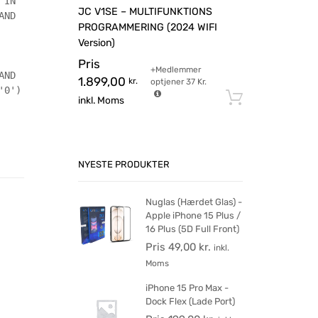
 IN
JC V1SE – MULTIFUNKTIONS
AND
PROGRAMMERING (2024 WIFI
Version)
Pris
+Medlemmer
AND
1.899,00
kr.
optjener
37
Kr.
'0')
Tilføj til 
inkl. Moms
NYESTE PRODUKTER
Nuglas (Hærdet Glas) -
Apple iPhone 15 Plus /
16 Plus (5D Full Front)
Pris
49,00
kr.
inkl.
Moms
iPhone 15 Pro Max -
Dock Flex (Lade Port)