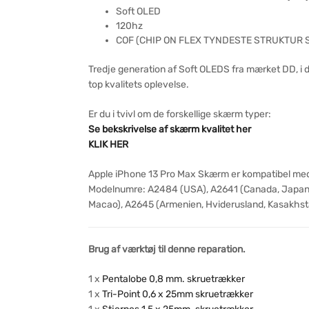
Soft OLED
120hz
COF (CHIP ON FLEX TYNDESTE STRUKTUR 
Tredje generation af Soft OLEDS fra mærket DD, i
top kvalitets oplevelse.
Er du i tvivl om de forskellige skærm typer:
Se bekskrivelse af skærm kvalitet her
KLIK HER
Apple iPhone 13 Pro Max Skærm er kompatibel me
Modelnumre: A2484 (USA), A2641 (Canada, Japan, 
Macao), A2645 (Armenien, Hviderusland, Kasakhstan
Brug af værktøj til denne reparation.
1 x
Pentalobe 0,8 mm. skruetrækker
1 x
Tri-Point 0,6 x 25mm skruetrækker