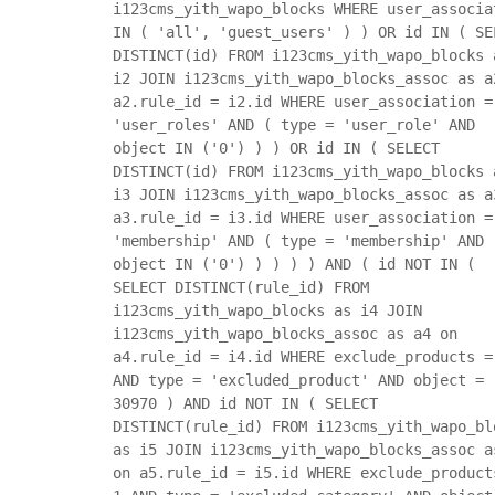
i123cms_yith_wapo_blocks WHERE user_associa
IN ( 'all', 'guest_users' ) ) OR id IN ( SE
DISTINCT(id) FROM i123cms_yith_wapo_blocks 
i2 JOIN i123cms_yith_wapo_blocks_assoc as a
a2.rule_id = i2.id WHERE user_association =
'user_roles' AND ( type = 'user_role' AND
object IN ('0') ) ) OR id IN ( SELECT
DISTINCT(id) FROM i123cms_yith_wapo_blocks 
i3 JOIN i123cms_yith_wapo_blocks_assoc as a
a3.rule_id = i3.id WHERE user_association =
'membership' AND ( type = 'membership' AND
object IN ('0') ) ) ) ) AND ( id NOT IN (
SELECT DISTINCT(rule_id) FROM
i123cms_yith_wapo_blocks as i4 JOIN
i123cms_yith_wapo_blocks_assoc as a4 on
a4.rule_id = i4.id WHERE exclude_products =
AND type = 'excluded_product' AND object =
30970 ) AND id NOT IN ( SELECT
DISTINCT(rule_id) FROM i123cms_yith_wapo_bl
as i5 JOIN i123cms_yith_wapo_blocks_assoc a
on a5.rule_id = i5.id WHERE exclude_product