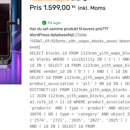
Pris
1.599,00
kr.
inkl. Moms
På lager
Har du set samme produkt til lavere pris???
WordPress databasefejl:
[Table
'i13367_01.i123cms_yith_wapo_blocks_assoc' doesn
exist]
SELECT blocks.id FROM i123cms_yith_wapo_blo
as blocks WHERE ( visibility IN ('1') ) AND
id IN ( SELECT id FROM i123cms_yith_wapo_bl
WHERE vendor_id IN ('0') ) ) AND ( ( id IN 
SELECT id FROM i123cms_yith_wapo_blocks WHE
product_association = 'all' ) OR id IN ( SE
DISTINCT(id) FROM i123cms_yith_wapo_blocks 
i1 JOIN i123cms_yith_wapo_blocks_assoc as a
a1.rule_id = i1.id WHERE product_associatio
'products' AND ( type = 'product' AND objec
30970 ) OR ( type = 'category' AND object I
('2574', '2721', '2835', '2827', '2825') ) 
AND ( id IN ( SELECT id FROM