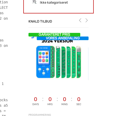
tion
Ikke kategoriseret
LECT
as
2 on
KNALD TILBUD
GARANTERET PRIS
VORES ANBEFALING
as
3 on
 1
0
0
0
0
ocks
DAYS
HRS
MINS
SEC
s a5
s =
PROGRAMMERING