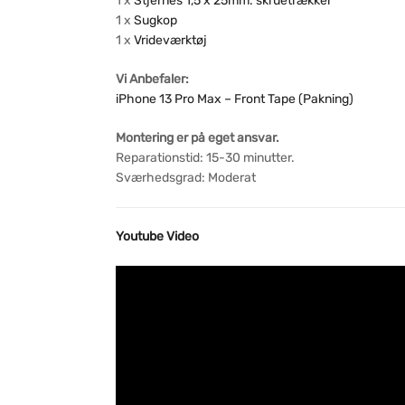
1 x
Stjernes 1,5 x 25mm. skruetrækker
1 x
Sugkop
1 x
Vrideværktøj
Vi Anbefaler:
iPhone 13 Pro Max – Front Tape (Pakning)
Montering er på eget ansvar.
Reparationstid: 15-30 minutter.
Sværhedsgrad: Moderat
Youtube Video