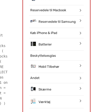
Reservedele til Macbook
Reservedele til Samsung
Køb iPhone & iPad
't
Batterier
cks
 (
Beskyttelsesglas
ocks
(
Mobil Tilbehør
RE
LECT
as
Andet
1 on
n =
Skærme
t =
N
Værktøj
) )