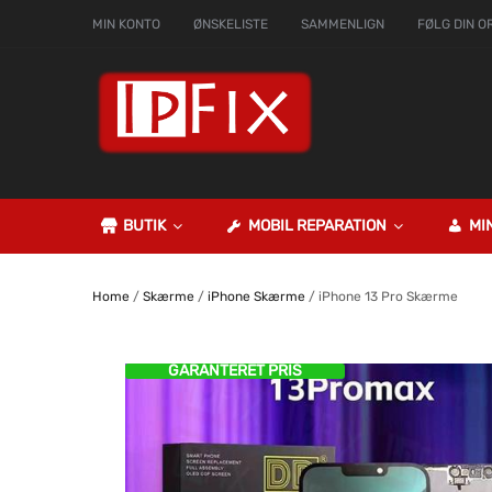
MIN KONTO
ØNSKELISTE
SAMMENLIGN
FØLG DIN O
BUTIK
MOBIL REPARATION
MI
Home
/
Skærme
/
iPhone Skærme
/ iPhone 13 Pro Skærme
GARANTERET PRIS