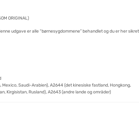
SOM ORIGINAL)
 denne udgave er alle “børnesygdommene” behandlet og du er her sikret
d
Mexico, Saudi-Arabien), A2644 (det kinesiske fastland, Hongkong,
, Kirgisistan, Rusland), A2643 (andre lande og områder)