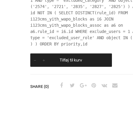
1 AND type = 'excluded_category' AND object
('2574', '2721', '2835', '2827', '2825') ) 
id NOT IN ( SELECT DISTINCT(rule_id) FROM
i123cms_yith_wapo_blocks as i6 JOIN
i123cms_yith_wapo_blocks_assoc as a6 on
a6.rule_id = i6.id WHERE exclude_users = 1 
type = 'excluded_user_role' AND object IN (
) ) ORDER BY priority,id
Tilføj til kurv
SHARE (0)