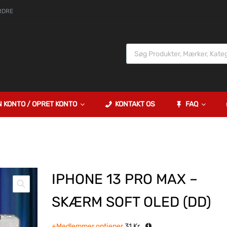
RDRE
N KONTO / OPRET KONTO
KONTAKT OS
FAQ
IPHONE 13 PRO MAX –
SKÆRM SOFT OLED (DD)
+Medlemmer optjener
31
Kr.