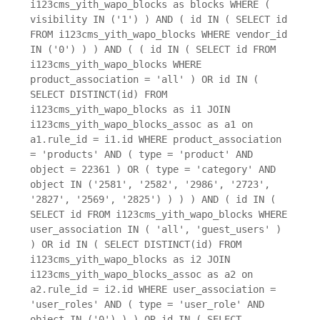
i123cms_yith_wapo_blocks as blocks WHERE (
visibility IN ('1') ) AND ( id IN ( SELECT id
FROM i123cms_yith_wapo_blocks WHERE vendor_id
IN ('0') ) ) AND ( ( id IN ( SELECT id FROM
i123cms_yith_wapo_blocks WHERE
product_association = 'all' ) OR id IN (
SELECT DISTINCT(id) FROM
i123cms_yith_wapo_blocks as i1 JOIN
i123cms_yith_wapo_blocks_assoc as a1 on
a1.rule_id = i1.id WHERE product_association
= 'products' AND ( type = 'product' AND
object = 22361 ) OR ( type = 'category' AND
object IN ('2581', '2582', '2986', '2723',
'2827', '2569', '2825') ) ) ) AND ( id IN (
SELECT id FROM i123cms_yith_wapo_blocks WHERE
user_association IN ( 'all', 'guest_users' )
) OR id IN ( SELECT DISTINCT(id) FROM
i123cms_yith_wapo_blocks as i2 JOIN
i123cms_yith_wapo_blocks_assoc as a2 on
a2.rule_id = i2.id WHERE user_association =
'user_roles' AND ( type = 'user_role' AND
object IN ('0') ) ) OR id IN ( SELECT