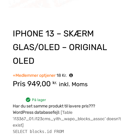
IPHONE 13 – SKÆRM
GLAS/OLED – ORIGINAL
OLED
+Medlemmer optjener
18
Kr.
Pris
949,00
kr.
inkl. Moms
På lager
Har du set samme produkt til lavere pris???
WordPress databasefejl:
[Table
'i13367_01.i123cms_yith_wapo_blocks_assoc' doesn't
exist]
SELECT blocks.id FROM