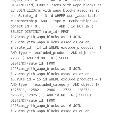
DISTINCT(id) FROM i123cms_yith_wapo_blocks as
i3 JOIN i123cms_yith_wapo_blocks_assoc as a3
on a3.rule_id = i3.id WHERE user_association
= 'membership' AND ( type = 'membership' AND
object IN ('0') ) ) ) ) AND ( id NOT IN (
SELECT DISTINCT(rule_id) FROM
i123cms_yith_wapo_blocks as i4 JOIN
i123cms_yith_wapo_blocks_assoc as a4 on
a4.rule_id = i4.id WHERE exclude_products = 1
AND type = 'excluded_product' AND object =
22361 ) AND id NOT IN ( SELECT
DISTINCT(rule_id) FROM
i123cms_yith_wapo_blocks as i5 JOIN
i123cms_yith_wapo_blocks_assoc as a5 on
a5.rule_id = i5.id WHERE exclude_products = 1
AND type = 'excluded_category' AND object IN
('2581', '2582', '2986', '2723', '2827',
'2569', '2825') ) AND id NOT IN ( SELECT
DISTINCT(rule_id) FROM
i123cms_yith_wapo_blocks as i6 JOIN
i123cms_yith_wapo_blocks_assoc as a6 on