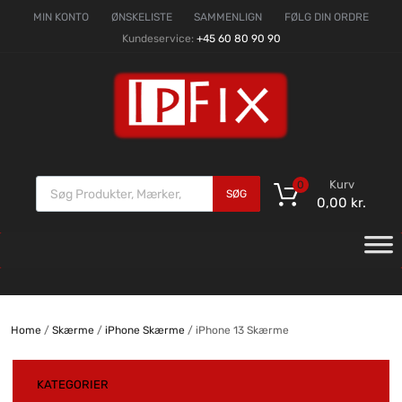
MIN KONTO
ØNSKELISTE
SAMMENLIGN
FØLG DIN ORDRE
Kundeservice:
+45 60 80 90 90
Kurv
0
SØG
0,00
kr.
Home
/
Skærme
/
iPhone Skærme
/ iPhone 13 Skærme
KATEGORIER