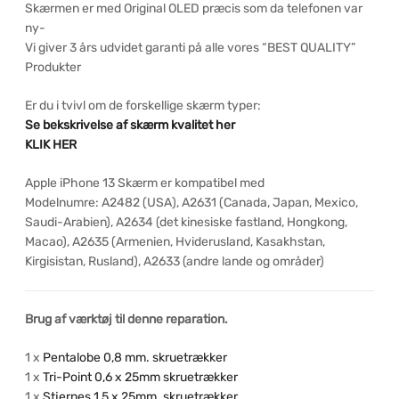
Skærmen er med Original OLED præcis som da telefonen var
ny-
Vi giver 3 års udvidet garanti på alle vores “BEST QUALITY”
Produkter
Er du i tvivl om de forskellige skærm typer:
Se bekskrivelse af skærm kvalitet her
KLIK HER
Apple iPhone 13 Skærm er kompatibel med
Modelnumre: A2482 (USA), A2631 (Canada, Japan, Mexico,
Saudi-Arabien), A2634 (det kinesiske fastland, Hongkong,
Macao), A2635 (Armenien, Hviderusland, Kasakhstan,
Kirgisistan, Rusland), A2633 (andre lande og områder)
Brug af værktøj til denne reparation.
1 x
Pentalobe 0,8 mm. skruetrækker
1 x
Tri-Point 0,6 x 25mm skruetrækker
1 x
Stjernes 1,5 x 25mm. skruetrækker