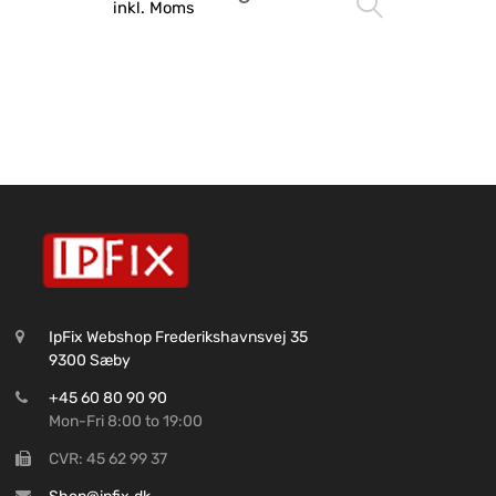
Vælg mu
inkl. Moms
IpFix Webshop Frederikshavnsvej 35
9300 Sæby
+45 60 80 90 90
Mon-Fri 8:00 to 19:00
CVR: 45 62 99 37