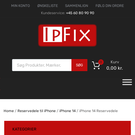
MIN KONTO
ØNSKELISTE
SAMMENLIGN
FØLG DIN ORDRE
Kundeservice:
+45 60 80 90 90
Kurv
0
SØG
0,00
kr.
Home
/
Reservedele til iPhone
/
iPhone 14
/ iPhone 14 Reservedele
KATEGORIER