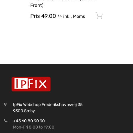
Front)
Pris
49,00
Tilføj til
kr.
inkl. Moms
IpFix Webshop Frederikshavnsvej 35
9300 Sæby
+45 60 80 90 90
Mon-Fri 8:00 to 19:00