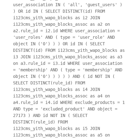
user_association IN ( 'all', 'guest_users' )
) OR id IN ( SELECT DISTINCT(id) FROM
i123cms_yith_wapo_blocks as i2 JOIN
i123cms_yith_wapo_blocks_assoc as a2 on
a2.rule_id = i2.id WHERE user_association =
'user_roles' AND ( type = 'user_role' AND
object IN ('0') ) ) OR id IN ( SELECT
DISTINCT(id) FROM i123cms_yith_wapo_blocks as
i3 JOIN i123cms_yith_wapo_blocks_assoc as a3
on a3.rule_id = i3.id WHERE user_association
= 'membership' AND ( type = 'membership' AND
object IN ('0') ) ) ) ) AND ( id NOT IN (
SELECT DISTINCT(rule_id) FROM
i123cms_yith_wapo_blocks as i4 JOIN
i123cms_yith_wapo_blocks_assoc as a4 on
a4.rule_id = i4.id WHERE exclude_products = 1
AND type = 'excluded_product' AND object =
27173 ) AND id NOT IN ( SELECT
DISTINCT(rule_id) FROM
i123cms_yith_wapo_blocks as i5 JOIN
i123cms_yith_wapo_blocks_assoc as a5 on