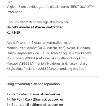
ny-
Vi giver 3 års udvidet garanti på alle vores “BEST QUALITY”
Produkter
Er du i tvivl om de forskellige skærm typer:
Se bekskrivelse af skærm kvalitet her
KLIK HER
Apple iPhone 14 Skærm er kompatibel med
Modelnumre: A2649 (USA, Puerto Rico), A2881 (Canada,
Guam, Japan, Mexico, Saudi-Arabien og De Amerikanske
Jomfruøer), A2884 (det kinesiske fastland, Hongkong,
Macao), A2883 (Armenien, Hviderusland, Kasakhstan,
Kirgisistan, Rusland), A2882 (andre lande og områder)
Brug af værktøj til denne reparation.
1 x
Pentalobe 0,8 mm. skruetrækker
1 x
Tri-Point 0,6 x 25mm skruetrækker
1 x
Stjernes 1,5 x 25mm. skruetrækker