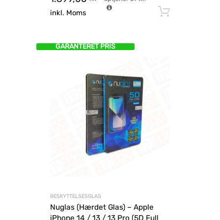
Tilføj til
inkl. Moms
GARANTERET PRIS
BESKYTTELSESGLAS
Nuglas (Hærdet Glas) – Apple
iPhone 14 / 13 / 13 Pro (5D Full