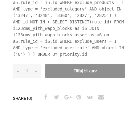
a5.rule_id = i5.id WHERE exclude_products = 1
AND type = 'excluded_category' AND object IN
('3247', '3248', '3360', '2827', '2825') )
AND id NOT IN ( SELECT DISTINCT(rule_id) FROM
i123cms_yith_wapo_blocks as i6 JOIN
i123cms_yith_wapo_blocks_assoc as a6 on
a6.rule_id = i6.id WHERE exclude_users = 1
AND type = 'excluded_user_role' AND object IN
('0') ) ) ORDER BY priority,id
Tilføj til kurv
SHARE (0)