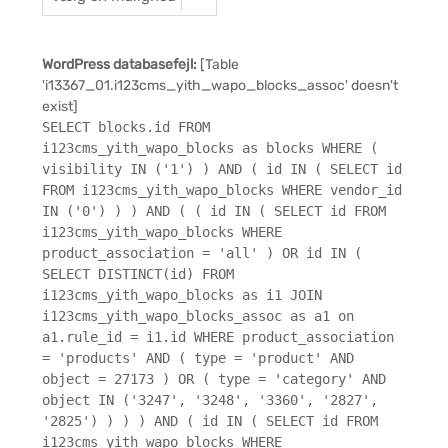
WordPress databasefejl:
[Table
'i13367_01.i123cms_yith_wapo_blocks_assoc' doesn't
exist]
SELECT blocks.id FROM
i123cms_yith_wapo_blocks as blocks WHERE (
visibility IN ('1') ) AND ( id IN ( SELECT id
FROM i123cms_yith_wapo_blocks WHERE vendor_id
IN ('0') ) ) AND ( ( id IN ( SELECT id FROM
i123cms_yith_wapo_blocks WHERE
product_association = 'all' ) OR id IN (
SELECT DISTINCT(id) FROM
i123cms_yith_wapo_blocks as i1 JOIN
i123cms_yith_wapo_blocks_assoc as a1 on
a1.rule_id = i1.id WHERE product_association
= 'products' AND ( type = 'product' AND
object = 27173 ) OR ( type = 'category' AND
object IN ('3247', '3248', '3360', '2827',
'2825') ) ) ) AND ( id IN ( SELECT id FROM
i123cms_yith_wapo_blocks WHERE