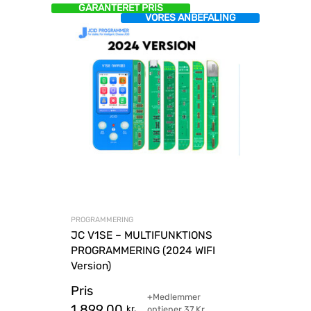
GARANTERET PRIS
VORES ANBEFALING
PROGRAMMERING
JC V1SE – MULTIFUNKTIONS
PROGRAMMERING (2024 WIFI
Version)
Pris
+Medlemmer
1.899,00
kr.
optjener
37
Kr.