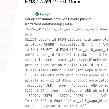
Pris
45,94
kr.
inkl. Moms
På lager
Har du set samme produkt til lavere pris???
WordPress databasefejl:
[Table
'i13367_01.i123cms_yith_wapo_blocks_assoc' doesn
exist]
SELECT blocks.id FROM i123cms_yith_wapo_blo
as blocks WHERE ( visibility IN ('1') ) AND
id IN ( SELECT id FROM i123cms_yith_wapo_bl
WHERE vendor_id IN ('0') ) ) AND ( ( id IN 
SELECT id FROM i123cms_yith_wapo_blocks WHE
product_association = 'all' ) OR id IN ( SE
DISTINCT(id) FROM i123cms_yith_wapo_blocks 
i1 JOIN i123cms_yith_wapo_blocks_assoc as a
a1.rule_id = i1.id WHERE product_associatio
'products' AND ( type = 'product' AND objec
31254 ) OR ( type = 'category' AND object I
('3507', '3574', '3570', '2569') ) ) ) AND 
IN ( SELECT id FROM i123cms_yith_wapo_block
WHERE user_association IN ( 'all',