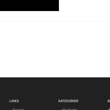
LINKS
KATEGORIER
B
Forside
Min Konto