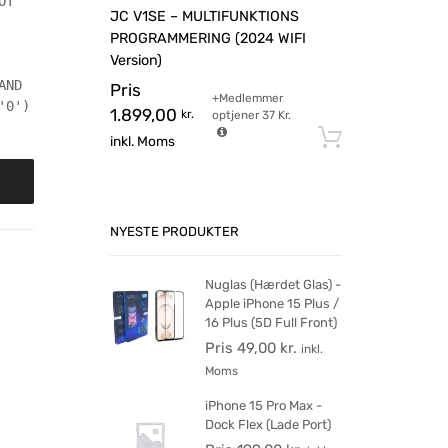
OT
JC V1SE – MULTIFUNKTIONS
PROGRAMMERING (2024 WIFI
Version)
AND
Pris
+Medlemmer
'0')
1.899,00
kr.
optjener
37
Kr.
Tilføj til 
inkl. Moms
NYESTE PRODUKTER
Nuglas (Hærdet Glas) -
Apple iPhone 15 Plus /
16 Plus (5D Full Front)
Pris
49,00
kr.
inkl.
Moms
iPhone 15 Pro Max -
Dock Flex (Lade Port)