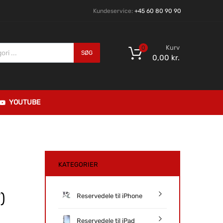
Kundeservice:
+45 60 80 90 90
Kurv
0
SØG
0,00
kr.
YOUTUBE
KATEGORIER
)
Reservedele til iPhone
Reservedele til iPad