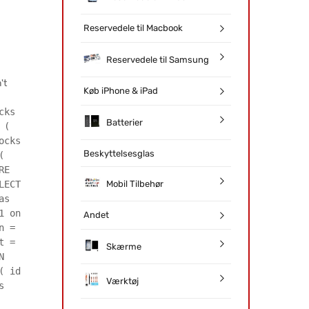
Reservedele til Macbook
Reservedele til Samsung
't
Køb iPhone & iPad
cks
Batterier
 (
ocks
Beskyttelsesglas
(
RE
Mobil Tilbehør
LECT
as
1 on
Andet
n =
t =
Skærme
N
( id
Værktøj
s