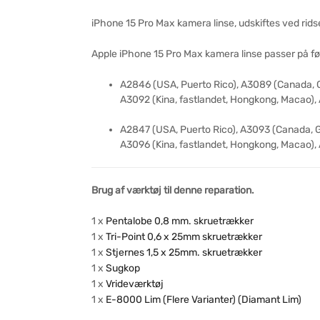
iPhone 15 Pro Max kamera linse, udskiftes ved ridse
Apple iPhone 15 Pro Max kamera linse passer på f
A2846 (USA, Puerto Rico), A3089 (Canada, 
A3092 (Kina, fastlandet, Hongkong, Macao),
A2847 (USA, Puerto Rico), A3093 (Canada, 
A3096 (Kina, fastlandet, Hongkong, Macao),
Brug af værktøj til denne reparation.
1 x
Pentalobe 0,8 mm. skruetrækker
1 x
Tri-Point 0,6 x 25mm skruetrækker
1 x
Stjernes 1,5 x 25mm. skruetrækker
1 x
Sugkop
1 x
Vrideværktøj
1 x
E-8000 Lim (Flere Varianter) (Diamant Lim)