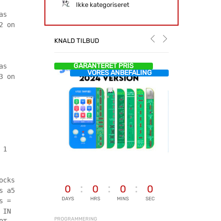
Ikke kategoriseret
as
2 on
KNALD TILBUD
GARANTERET PRIS
as
VORES ANBEFALING
3 on
 1
ocks
0
0
0
0
s a5
DAYS
HRS
MINS
SEC
s =
 IN
PROGRAMMERING