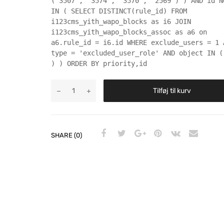
('3507', '3574', '3570', '2569') ) AND id N
IN ( SELECT DISTINCT(rule_id) FROM
i123cms_yith_wapo_blocks as i6 JOIN
i123cms_yith_wapo_blocks_assoc as a6 on
a6.rule_id = i6.id WHERE exclude_users = 1 
type = 'excluded_user_role' AND object IN (
) ) ORDER BY priority,id
Tilføj til kurv
SHARE (0)