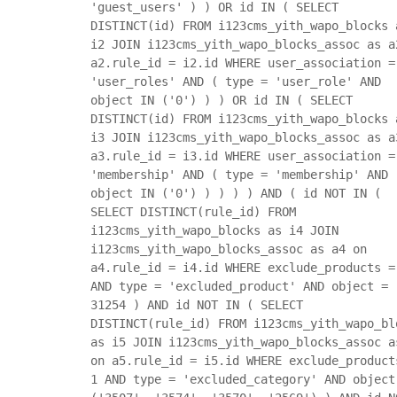
'guest_users' ) ) OR id IN ( SELECT
DISTINCT(id) FROM i123cms_yith_wapo_blocks 
i2 JOIN i123cms_yith_wapo_blocks_assoc as a
a2.rule_id = i2.id WHERE user_association =
'user_roles' AND ( type = 'user_role' AND
object IN ('0') ) ) OR id IN ( SELECT
DISTINCT(id) FROM i123cms_yith_wapo_blocks 
i3 JOIN i123cms_yith_wapo_blocks_assoc as a
a3.rule_id = i3.id WHERE user_association =
'membership' AND ( type = 'membership' AND
object IN ('0') ) ) ) ) AND ( id NOT IN (
SELECT DISTINCT(rule_id) FROM
i123cms_yith_wapo_blocks as i4 JOIN
i123cms_yith_wapo_blocks_assoc as a4 on
a4.rule_id = i4.id WHERE exclude_products =
AND type = 'excluded_product' AND object =
31254 ) AND id NOT IN ( SELECT
DISTINCT(rule_id) FROM i123cms_yith_wapo_bl
as i5 JOIN i123cms_yith_wapo_blocks_assoc a
on a5.rule_id = i5.id WHERE exclude_product
1 AND type = 'excluded_category' AND object