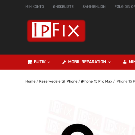
MIN KONTO
ØNSKELISTE
SAMMENLIGN
FØLG DIN O
BUTIK
MOBIL REPARATION
MI
Home
/
Reservedele til iPhone
/
iPhone 15 Pro Max
/ iPhone 15 