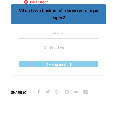
Ikke på lager
Vil du have besked når denne vare er på
lager?
Giv mig besked!
SHARE (0)