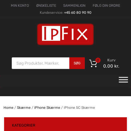
MIN KONTO
ØNSKELISTE
SAMMENLIGN
FØLG DIN ORDRE
Kundeservice:
+45 60 80 90 90
Kurv
0
SØG
0,00
kr.
Home
/
Skærme
/
iPhone Skærme
/ iPhone 5C Skærme
KATEGORIER