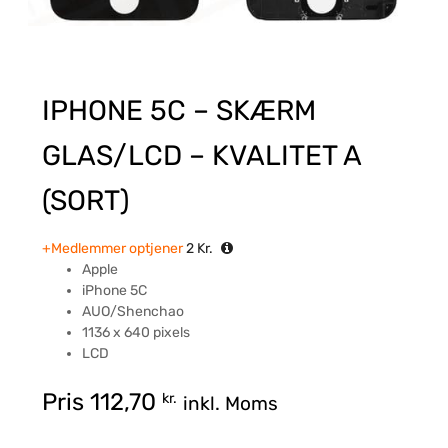
IPHONE 5C – SKÆRM
GLAS/LCD – KVALITET A
(SORT)
+Medlemmer optjener
2
Kr.
Apple
iPhone 5C
AUO/Shenchao
1136 x 640 pixels
LCD
Pris
112,70
kr.
inkl. Moms