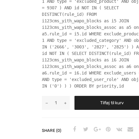
1 AND type = 'excluded_product' AND obj
= 9307 ) AND id NOT IN ( SELECT
DISTINCT(rule_id) FROM
i123cms_yith_wapo_blocks as i5 JOIN
i123cms_yith_wapo_blocks_assoc as a5 on
a5.rule_id = i5.id WHERE exclude_produc
1 AND type = 'excluded_category' AND ob
IN ('2666', '3003', '2827', '2825') ) A
id NOT IN ( SELECT DISTINCT(rule_id) FR
i123cms_yith_wapo_blocks as i6 JOIN
i123cms_yith_wapo_blocks_assoc as a6 on
a6.rule_id = i6.id WHERE exclude_users 
AND type = 'excluded_user_role' AND obj
IN ('0') ) ) ORDER BY priority,id
Tilføj til kurv
SHARE (0)