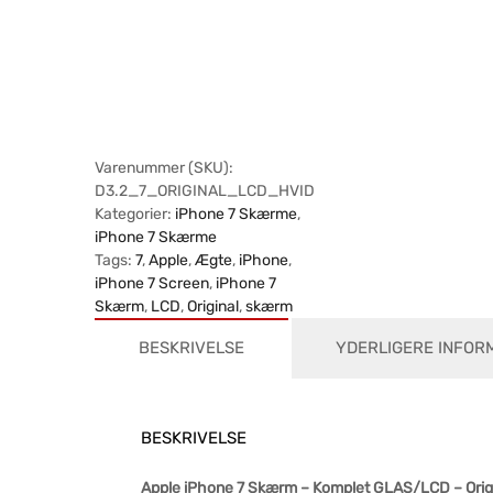
Varenummer (SKU):
D3.2_7_ORIGINAL_LCD_HVID
Kategorier:
iPhone 7 Skærme
,
iPhone 7 Skærme
Tags:
7
,
Apple
,
Ægte
,
iPhone
,
iPhone 7 Screen
,
iPhone 7
Skærm
,
LCD
,
Original
,
skærm
BESKRIVELSE
YDERLIGERE INFOR
BESKRIVELSE
Apple iPhone 7 Skærm – Komplet GLAS/LCD – Orig