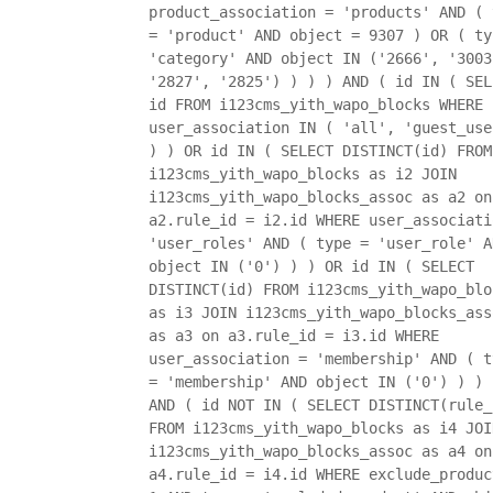
product_association = 'products' AND ( 
= 'product' AND object = 9307 ) OR ( ty
'category' AND object IN ('2666', '3003
'2827', '2825') ) ) ) AND ( id IN ( SEL
id FROM i123cms_yith_wapo_blocks WHERE
user_association IN ( 'all', 'guest_use
) ) OR id IN ( SELECT DISTINCT(id) FROM
i123cms_yith_wapo_blocks as i2 JOIN
i123cms_yith_wapo_blocks_assoc as a2 on
a2.rule_id = i2.id WHERE user_associati
'user_roles' AND ( type = 'user_role' A
object IN ('0') ) ) OR id IN ( SELECT
DISTINCT(id) FROM i123cms_yith_wapo_blo
as i3 JOIN i123cms_yith_wapo_blocks_ass
as a3 on a3.rule_id = i3.id WHERE
user_association = 'membership' AND ( t
= 'membership' AND object IN ('0') ) ) 
AND ( id NOT IN ( SELECT DISTINCT(rule_
FROM i123cms_yith_wapo_blocks as i4 JOI
i123cms_yith_wapo_blocks_assoc as a4 on
a4.rule_id = i4.id WHERE exclude_produc