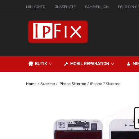
MIN KONTO
ØNSKELISTE
SAMMENLIGN
FØLG DIN O
BUTIK
MOBIL REPARATION
MI
Home
/
Skærme
/
iPhone Skærme
/ iPhone 7 Skærme
GARANTERET PRIS