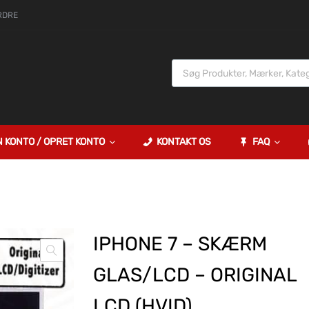
RDRE
N KONTO / OPRET KONTO
KONTAKT OS
FAQ
IPHONE 7 – SKÆRM
GLAS/LCD – ORIGINAL
LCD (HVID)