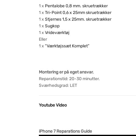
1 x
Pentalobe 0,8 mm. skruetrækker
1 x
Tri-Point 0,6 x 25mm skruetrækker
1 x
Stjernes 1,5 x 25mm. skruetrækker
1 x
Sugkop
1 x
Vrideværktøj
Eller
1 x
“Værktøjssæt Komplet”
Montering er på eget ansvar.
Reparationstid: 20-30 minutter.
Sværhedsgrad: LET
Youtube Video
iPhone 7 Reparations Guide