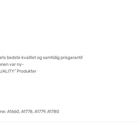
s bedste kvalitet og samtidig prisgaranti!
onen var ny-
 QUALITY” Produkter
e: A1660, A1778, A1779, A1780