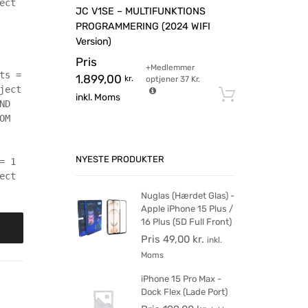
ect
JC V1SE – MULTIFUNKTIONS
PROGRAMMERING (2024 WIFI
Version)
Pris
+Medlemmer
ts =
1.899,00
kr.
optjener
37
Kr.
ject
Tilføj til 
inkl. Moms
ND
OM
NYESTE PRODUKTER
= 1
ect
Nuglas (Hærdet Glas) -
Apple iPhone 15 Plus /
16 Plus (5D Full Front)
Pris
49,00
kr.
inkl.
Moms
iPhone 15 Pro Max -
Dock Flex (Lade Port)