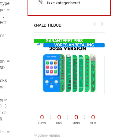
Ikke kategoriseret
type
pe =
',
ECT
KNALD TILBUD
rs'
GARANTERET PRIS
VORES ANBEFALING
on =
ND
cks
oc
ype
) )
id)
0
0
0
0
N
DAYS
HRS
MINS
SEC
ts =
PROGRAMMERING