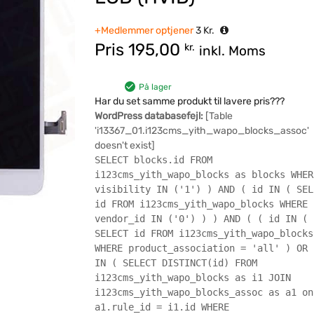
+Medlemmer optjener
3
Kr.
Pris
195,00
kr.
inkl. Moms
På lager
Har du set samme produkt til lavere pris???
WordPress databasefejl:
[Table
'i13367_01.i123cms_yith_wapo_blocks_assoc'
doesn't exist]
SELECT blocks.id FROM
i123cms_yith_wapo_blocks as blocks WHER
visibility IN ('1') ) AND ( id IN ( SEL
id FROM i123cms_yith_wapo_blocks WHERE
vendor_id IN ('0') ) ) AND ( ( id IN (
SELECT id FROM i123cms_yith_wapo_blocks
WHERE product_association = 'all' ) OR 
IN ( SELECT DISTINCT(id) FROM
i123cms_yith_wapo_blocks as i1 JOIN
i123cms_yith_wapo_blocks_assoc as a1 on
a1.rule_id = i1.id WHERE