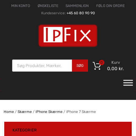
MIN KONTO
ØNSKELISTE
SAMMENLIGN
FØLG DIN ORDRE
Kundeservice:
+45 60 80 90 90
Kurv
0
SØG
0,00
kr.
Home
/
Skærme
/
iPhone Skærme
/ iPhone 7 Skærme
KATEGORIER