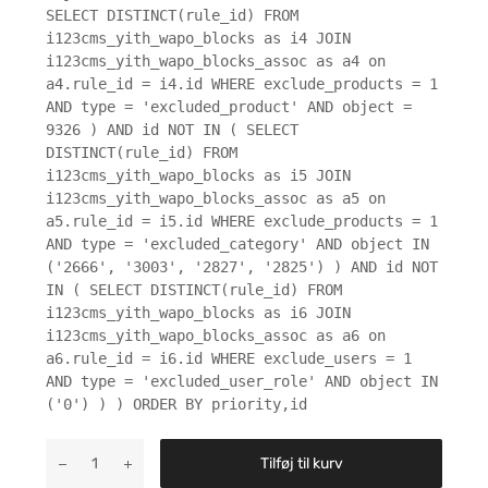
SELECT DISTINCT(rule_id) FROM
i123cms_yith_wapo_blocks as i4 JOIN
i123cms_yith_wapo_blocks_assoc as a4 on
a4.rule_id = i4.id WHERE exclude_products = 1
AND type = 'excluded_product' AND object =
9326 ) AND id NOT IN ( SELECT
DISTINCT(rule_id) FROM
i123cms_yith_wapo_blocks as i5 JOIN
i123cms_yith_wapo_blocks_assoc as a5 on
a5.rule_id = i5.id WHERE exclude_products = 1
AND type = 'excluded_category' AND object IN
('2666', '3003', '2827', '2825') ) AND id NOT
IN ( SELECT DISTINCT(rule_id) FROM
i123cms_yith_wapo_blocks as i6 JOIN
i123cms_yith_wapo_blocks_assoc as a6 on
a6.rule_id = i6.id WHERE exclude_users = 1
AND type = 'excluded_user_role' AND object IN
('0') ) ) ORDER BY priority,id
Tilføj til kurv