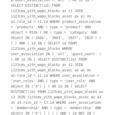
SELECT DISTINCT(id) FROM
i123cms_yith_wapo_blocks as i1 JOIN
i123cms_yith_wapo_blocks_assoc as a1 on
a1.rule_id = i1.id WHERE product_association
= 'products' AND ( type = 'product' AND
object = 9326 ) OR ( type = 'category' AND
object IN ('2666', '3003', '2827', '2825') )
) ) AND ( id IN ( SELECT id FROM
i123cms_yith_wapo_blocks WHERE
user_association IN ( 'all', 'guest_users' )
) OR id IN ( SELECT DISTINCT(id) FROM
i123cms_yith_wapo_blocks as i2 JOIN
i123cms_yith_wapo_blocks_assoc as a2 on
a2.rule_id = i2.id WHERE user_association =
'user_roles' AND ( type = 'user_role' AND
object IN ('0') ) ) OR id IN ( SELECT
DISTINCT(id) FROM i123cms_yith_wapo_blocks as
i3 JOIN i123cms_yith_wapo_blocks_assoc as a3
on a3.rule_id = i3.id WHERE user_association
= 'membership' AND ( type = 'membership' AND
object IN ('0') ) ) ) ) AND ( id NOT IN (