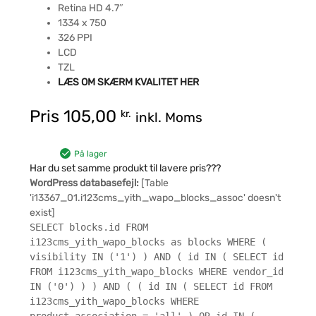
Retina HD 4.7″
1334 x 750
326 PPI
LCD
TZL
LÆS OM SKÆRM KVALITET HER
Pris
105,00
kr.
inkl. Moms
På lager
Har du set samme produkt til lavere pris???
WordPress databasefejl:
[Table
'i13367_01.i123cms_yith_wapo_blocks_assoc' doesn't
exist]
SELECT blocks.id FROM
i123cms_yith_wapo_blocks as blocks WHERE (
visibility IN ('1') ) AND ( id IN ( SELECT id
FROM i123cms_yith_wapo_blocks WHERE vendor_id
IN ('0') ) ) AND ( ( id IN ( SELECT id FROM
i123cms_yith_wapo_blocks WHERE
product_association = 'all' ) OR id IN (