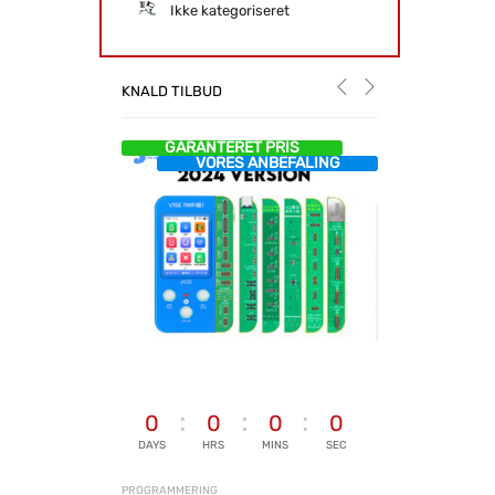
Ikke kategoriseret
KNALD TILBUD
GARANTERET PRIS
VORES ANBEFALING
0
0
0
0
DAYS
HRS
MINS
SEC
PROGRAMMERING