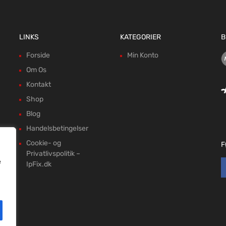
LINKS
KATEGORIER
B
Forside
Min Konto
Om Os
Kontakt
Shop
Blog
Handelsbetingelser
Cookie- og
F
Privatlivspolitik –
e
IpFix.dk