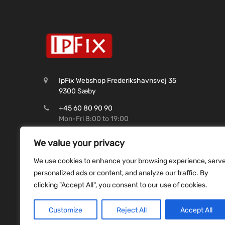
IpFix Webshop Frederikshavnsvej 35
9300 Sæby
+45 60 80 90 90
Mon-Fri 8:00 to 19:00
CVR: 45 62 99 37
We value your privacy
Shop@ipfix.dk
We use cookies to enhance your browsing experience, serv
Reg. 9070 Konto. 9831493507
personalized ads or content, and analyze our traffic. By
clicking "Accept All", you consent to our use of cookies.
Customize
Reject All
Accept All
Copyright ©
2026
ipfix all rights reserved