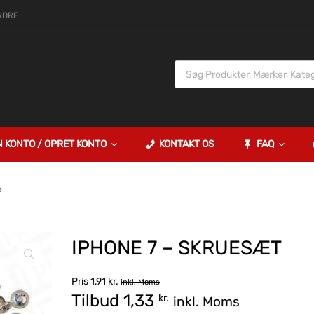
RDRE
N KONTO / OPRET KONTO
KONTAKT OS
FAQ
e
IPHONE 7 – SKRUESÆT
Pris
1,91
kr.
inkl. Moms
Tilbud
1,33
kr.
inkl. Moms