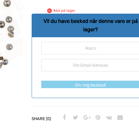
Ikke på lager
Vil du have besked når denne vare er på
lager?
Giv mig besked!
SHARE (0)