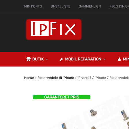
MIN KONTO
ØNSKELISTE
SAMMENLIGN
FØLG DIN O
BUTIK
MOBIL REPARATION
MI
Home
/
Reservedele til iPhone
/
iPhone 7
/ iPhone 7 Reservedel
GARANTERET PRIS