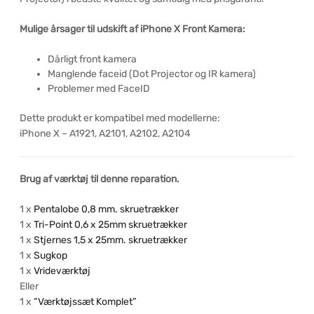
Mulige årsager til udskift af iPhone X Front Kamera:
Dårligt front kamera
Manglende faceid (Dot Projector og IR kamera)
Problemer med FaceID
Dette produkt er kompatibel med modellerne:
iPhone X – A1921, A2101, A2102, A2104
Brug af værktøj til denne reparation.
1 x
Pentalobe 0,8 mm. skruetrækker
1 x
Tri-Point 0,6 x 25mm skruetrækker
1 x
Stjernes 1,5 x 25mm. skruetrækker
1 x
Sugkop
1 x
Vrideværktøj
Eller
1 x
“Værktøjssæt Komplet”