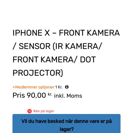
IPHONE X – FRONT KAMERA
/ SENSOR (IR KAMERA/
FRONT KAMERA/ DOT
PROJECTOR)
+Medlemmer optjener
1
Kr.
Pris
90,00
kr.
inkl. Moms
Ikke på lager
Vil du have besked når denne vare er på
lager?