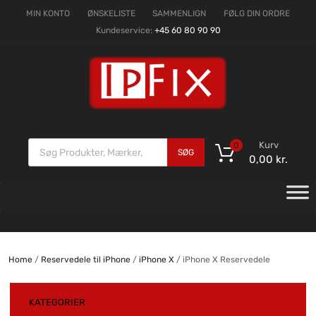
MIN KONTO
ØNSKELISTE
SAMMENLIGN
FØLG DIN ORDRE
Kundeservice:
+45 60 80 90 90
Kurv
0
SØG
0,00
kr.
Home
/
Reservedele til iPhone
/
iPhone X
/ iPhone X Reservedele
KATEGORIER