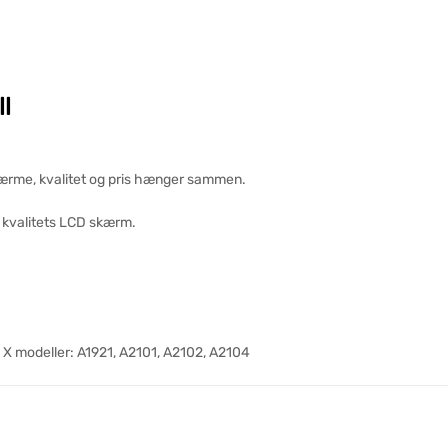
l
rme, kvalitet og pris hænger sammen.
øj kvalitets LCD skærm.
 X modeller: A1921, A2101, A2102, A2104