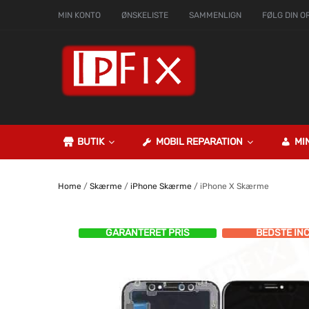
MIN KONTO
ØNSKELISTE
SAMMENLIGN
FØLG DIN O
BUTIK
MOBIL REPARATION
MI
Home
/
Skærme
/
iPhone Skærme
/ iPhone X Skærme
GARANTERET PRIS
BEDSTE IN