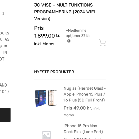
JC V1SE – MULTIFUNKTIONS
PROGRAMMERING (2024 WIFI
 1
Version)
Pris
+Medlemmer
ocks
1.899,00
kr.
optjener
37
Kr.
s a5
Tilføj til 
inkl. Moms
s =
 IN
OT
NYESTE PRODUKTER
AND
Nuglas (Hærdet Glas) -
'0')
Apple iPhone 15 Plus /
16 Plus (5D Full Front)
Pris
49,00
kr.
inkl.
Moms
iPhone 15 Pro Max -
Dock Flex (Lade Port)