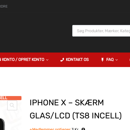
RDRE
N KONTO / OPRET KONTO
KONTAKT OS
FAQ
CELL
IPHONE X – SKÆRM
GLAS/LCD (TS8 INCELL)
+Medlemmer optjener
3
Kr.