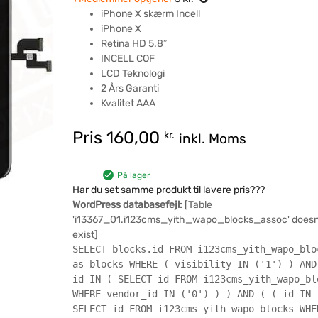
iPhone X skærm Incell
iPhone X
Retina HD 5.8″
INCELL COF
LCD Teknologi
2 Års Garanti
Kvalitet AAA
Pris
160,00
kr.
inkl. Moms
På lager
Har du set samme produkt til lavere pris???
WordPress databasefejl:
[Table
'i13367_01.i123cms_yith_wapo_blocks_assoc' doesn
exist]
SELECT blocks.id FROM i123cms_yith_wapo_blo
as blocks WHERE ( visibility IN ('1') ) AND
id IN ( SELECT id FROM i123cms_yith_wapo_bl
WHERE vendor_id IN ('0') ) ) AND ( ( id IN 
SELECT id FROM i123cms_yith_wapo_blocks WHE