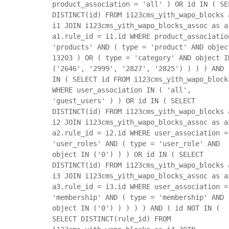
product_association = 'all' ) OR id IN ( SE
DISTINCT(id) FROM i123cms_yith_wapo_blocks 
i1 JOIN i123cms_yith_wapo_blocks_assoc as a
a1.rule_id = i1.id WHERE product_associatio
'products' AND ( type = 'product' AND objec
13203 ) OR ( type = 'category' AND object I
('2646', '2999', '2827', '2825') ) ) ) AND 
IN ( SELECT id FROM i123cms_yith_wapo_block
WHERE user_association IN ( 'all',
'guest_users' ) ) OR id IN ( SELECT
DISTINCT(id) FROM i123cms_yith_wapo_blocks 
i2 JOIN i123cms_yith_wapo_blocks_assoc as a
a2.rule_id = i2.id WHERE user_association =
'user_roles' AND ( type = 'user_role' AND
object IN ('0') ) ) OR id IN ( SELECT
DISTINCT(id) FROM i123cms_yith_wapo_blocks 
i3 JOIN i123cms_yith_wapo_blocks_assoc as a
a3.rule_id = i3.id WHERE user_association =
'membership' AND ( type = 'membership' AND
object IN ('0') ) ) ) ) AND ( id NOT IN (
SELECT DISTINCT(rule_id) FROM