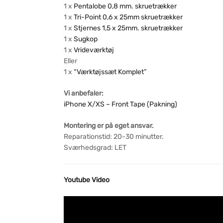
1 x
Pentalobe 0,8 mm. skruetrækker
1 x
Tri-Point 0,6 x 25mm skruetrækker
1 x
Stjernes 1,5 x 25mm. skruetrækker
1 x
Sugkop
1 x
Vrideværktøj
Eller
1 x
“Værktøjssæt Komplet”
Vi anbefaler:
iPhone X/XS – Front Tape (Pakning)
Montering er på eget ansvar.
Reparationstid: 20-30 minutter.
Sværhedsgrad: LET
Youtube Video