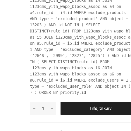
i123cms_yith_wapo_blocks as i4 JOIN
i123cms_yith_wapo_blocks_assoc as a4 on
a4.rule_id = i4.id WHERE exclude_products =
AND type = 'excluded_product' AND object =
13203 ) AND id NOT IN ( SELECT
DISTINCT(rule_id) FROM i123cms_yith_wapo_bl
as i5 JOIN i123cms_yith_wapo_blocks_assoc a
on a5.rule_id = i5.id WHERE exclude_product
1 AND type = 'excluded_category' AND object
('2646', '2999', '2827', '2825') ) AND id N
IN ( SELECT DISTINCT(rule_id) FROM
i123cms_yith_wapo_blocks as i6 JOIN
i123cms_yith_wapo_blocks_assoc as a6 on
a6.rule_id = i6.id WHERE exclude_users = 1 
type = 'excluded_user_role' AND object IN (
) ) ORDER BY priority,id
Tilføj til kurv