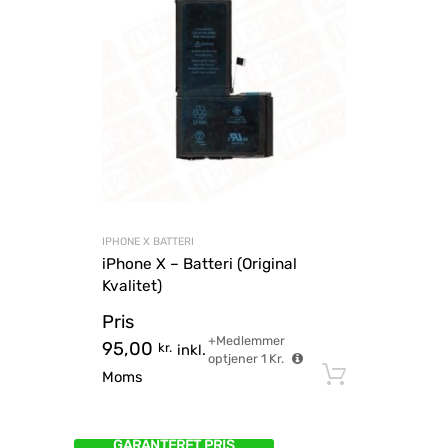
IPHONE X BATTERI
iPhone X – Batteri (Original
Kvalitet)
Pris
+Medlemmer
95,00
kr.
inkl.
optjener
1
Kr.
Tilføj til
Moms
GARANTERET PRIS