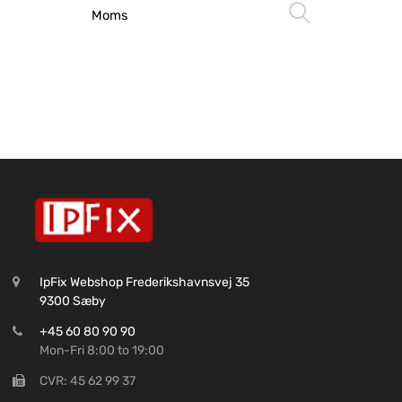
Vælg mu
Moms
IpFix Webshop Frederikshavnsvej 35
9300 Sæby
+45 60 80 90 90
Mon-Fri 8:00 to 19:00
CVR: 45 62 99 37