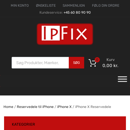
MIN KONTO
ØNSKELISTE
SAMMENLIGN
FØLG DIN ORDRE
Kundeservice:
+45 60 80 90 90
Kurv
0
SØG
0,00
kr.
Home
/
Reservedele til iPhone
/
iPhone X
/ iPhone X Reservedele
KATEGORIER