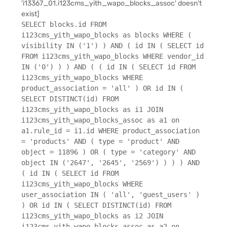
'i13367_01.i123cms_yith_wapo_blocks_assoc' doesn't
exist]
SELECT blocks.id FROM
i123cms_yith_wapo_blocks as blocks WHERE (
visibility IN ('1') ) AND ( id IN ( SELECT id
FROM i123cms_yith_wapo_blocks WHERE vendor_id
IN ('0') ) ) AND ( ( id IN ( SELECT id FROM
i123cms_yith_wapo_blocks WHERE
product_association = 'all' ) OR id IN (
SELECT DISTINCT(id) FROM
i123cms_yith_wapo_blocks as i1 JOIN
i123cms_yith_wapo_blocks_assoc as a1 on
a1.rule_id = i1.id WHERE product_association
= 'products' AND ( type = 'product' AND
object = 11896 ) OR ( type = 'category' AND
object IN ('2647', '2645', '2569') ) ) ) AND
( id IN ( SELECT id FROM
i123cms_yith_wapo_blocks WHERE
user_association IN ( 'all', 'guest_users' )
) OR id IN ( SELECT DISTINCT(id) FROM
i123cms_yith_wapo_blocks as i2 JOIN
i123cms_yith_wapo_blocks_assoc as a2 on