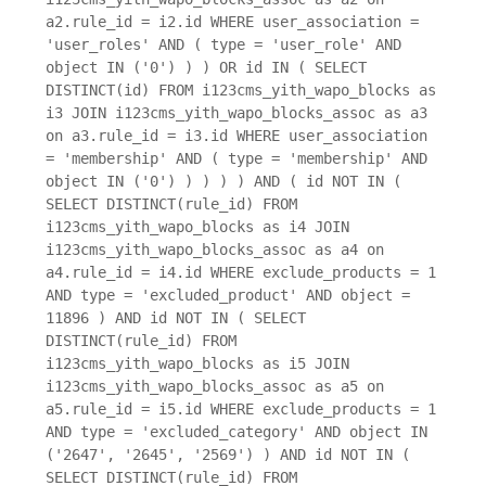
a2.rule_id = i2.id WHERE user_association =
'user_roles' AND ( type = 'user_role' AND
object IN ('0') ) ) OR id IN ( SELECT
DISTINCT(id) FROM i123cms_yith_wapo_blocks as
i3 JOIN i123cms_yith_wapo_blocks_assoc as a3
on a3.rule_id = i3.id WHERE user_association
= 'membership' AND ( type = 'membership' AND
object IN ('0') ) ) ) ) AND ( id NOT IN (
SELECT DISTINCT(rule_id) FROM
i123cms_yith_wapo_blocks as i4 JOIN
i123cms_yith_wapo_blocks_assoc as a4 on
a4.rule_id = i4.id WHERE exclude_products = 1
AND type = 'excluded_product' AND object =
11896 ) AND id NOT IN ( SELECT
DISTINCT(rule_id) FROM
i123cms_yith_wapo_blocks as i5 JOIN
i123cms_yith_wapo_blocks_assoc as a5 on
a5.rule_id = i5.id WHERE exclude_products = 1
AND type = 'excluded_category' AND object IN
('2647', '2645', '2569') ) AND id NOT IN (
SELECT DISTINCT(rule_id) FROM