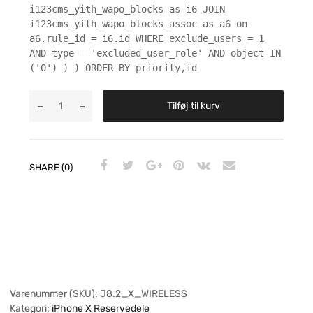
i123cms_yith_wapo_blocks as i6 JOIN
i123cms_yith_wapo_blocks_assoc as a6 on
a6.rule_id = i6.id WHERE exclude_users = 1
AND type = 'excluded_user_role' AND object IN
('0') ) ) ORDER BY priority,id
Tilføj til kurv
SHARE (0)
Varenummer (SKU):
J8.2_X_WIRELESS
Kategori:
iPhone X Reservedele