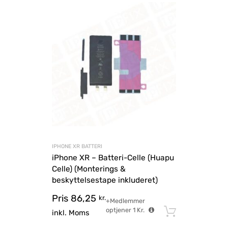
IPHONE XR BATTERI
iPhone XR – Batteri-Celle (Huapu
Celle) (Monterings &
beskyttelsestape inkluderet)
Pris
86,25
kr.
+Medlemmer
optjener
1
Kr.
Tilføj til
inkl. Moms