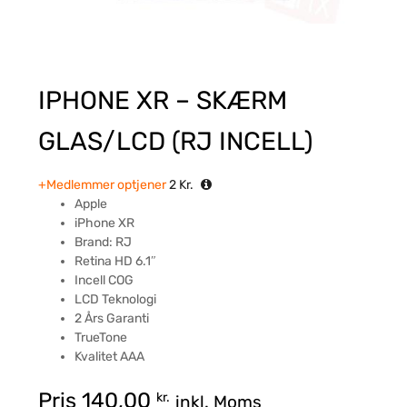
IPHONE XR – SKÆRM
GLAS/LCD (RJ INCELL)
+Medlemmer optjener
2
Kr.
Apple
iPhone XR
Brand: RJ
Retina HD 6.1″
Incell COG
LCD Teknologi
2 Års Garanti
TrueTone
Kvalitet AAA
Pris
140,00
kr.
inkl. Moms