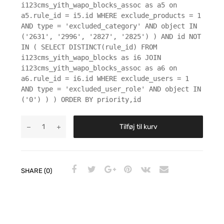
i123cms_yith_wapo_blocks_assoc as a5 on
a5.rule_id = i5.id WHERE exclude_products = 1
AND type = 'excluded_category' AND object IN
('2631', '2996', '2827', '2825') ) AND id NOT
IN ( SELECT DISTINCT(rule_id) FROM
i123cms_yith_wapo_blocks as i6 JOIN
i123cms_yith_wapo_blocks_assoc as a6 on
a6.rule_id = i6.id WHERE exclude_users = 1
AND type = 'excluded_user_role' AND object IN
('0') ) ) ORDER BY priority,id
Tilføj til kurv
SHARE (0)