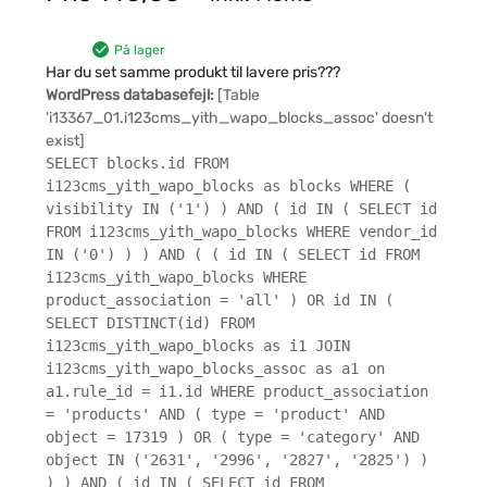
På lager
Har du set samme produkt til lavere pris???
WordPress databasefejl:
[Table
'i13367_01.i123cms_yith_wapo_blocks_assoc' doesn't
exist]
SELECT blocks.id FROM
i123cms_yith_wapo_blocks as blocks WHERE (
visibility IN ('1') ) AND ( id IN ( SELECT id
FROM i123cms_yith_wapo_blocks WHERE vendor_id
IN ('0') ) ) AND ( ( id IN ( SELECT id FROM
i123cms_yith_wapo_blocks WHERE
product_association = 'all' ) OR id IN (
SELECT DISTINCT(id) FROM
i123cms_yith_wapo_blocks as i1 JOIN
i123cms_yith_wapo_blocks_assoc as a1 on
a1.rule_id = i1.id WHERE product_association
= 'products' AND ( type = 'product' AND
object = 17319 ) OR ( type = 'category' AND
object IN ('2631', '2996', '2827', '2825') )
) ) AND ( id IN ( SELECT id FROM