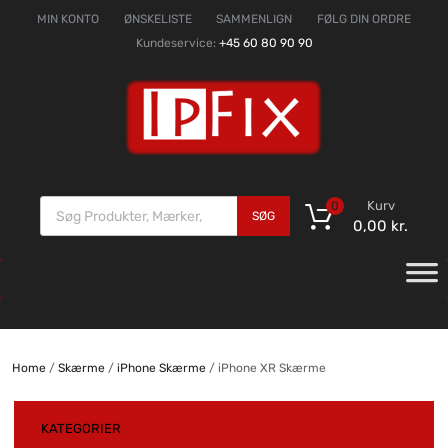
MIN KONTO
ØNSKELISTE
SAMMENLIGN
FØLG DIN ORDRE
Kundeservice:
+45 60 80 90 90
Kurv
0
SØG
0,00
kr.
Home
/
Skærme
/
iPhone Skærme
/ iPhone XR Skærme
KATEGORIER