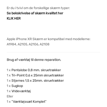
Er du i tvivl om de forskellige skærm typer:
Se bekskrivelse af skærm kvalitet her
KLIK HER
Apple iPhone XR Skærm er kompatibel med modellerne:
A1984, A2105, A2106, A2108
Brug af værktøj til denne reparation.
1 x
Pentalobe 0,8 mm. skruetrækker
1 x
Tri-Point 0,6 x 25mm skruetrækker
1 x
Stjernes 1,5 x 25mm. skruetrækker
1 x
Sugkop
1 x
Vrideværktøj
Eller
1 x
“Værktøjssæt Komplet”