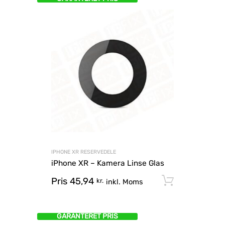
IPHONE XR RESERVEDELE
iPhone XR – Kamera Linse Glas
Pris
45,94
Tilføj til
kr.
inkl. Moms
GARANTERET PRIS