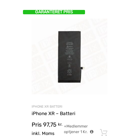
GARANTERET PRIS
IPHONE XR BATTERI
iPhone XR – Batteri
Pris
97,75
kr.
+Medlemmer
optjener
1
Kr.
Tilføj til
inkl. Moms