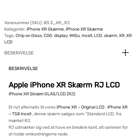
Varenummer (SKU):
B3.3_XR_RJ
Kategorier:
iPhone XR Skærme
,
iPhone XR Skærme
Tags:
Chip on Glass
,
COG
,
display
,
iMiSu
,
Incell
,
LCD
,
skærm
,
XR
,
XR
LCD
BESKRIVELSE
BESKRIVELSE
Apple iPhone XR Skærm RJ LCD
iPhone XR Skræm GLAS/LCD (RJ)
Et nyt alternativ til vores
iPhone XR – Original LCD
,
iPhone XR
– TS8 Incell
, denne skærm sælges som “Standard LCD, fra
mærket RJ,
RJ udmærker sig ved at have en bredere kant, alt sammen for
at holde omkostningerne nede.