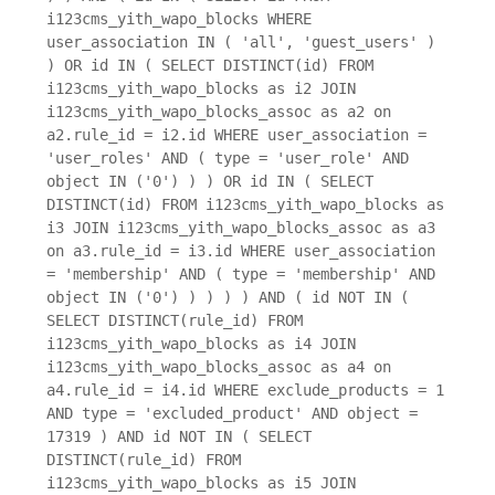
i123cms_yith_wapo_blocks WHERE
user_association IN ( 'all', 'guest_users' )
) OR id IN ( SELECT DISTINCT(id) FROM
i123cms_yith_wapo_blocks as i2 JOIN
i123cms_yith_wapo_blocks_assoc as a2 on
a2.rule_id = i2.id WHERE user_association =
'user_roles' AND ( type = 'user_role' AND
object IN ('0') ) ) OR id IN ( SELECT
DISTINCT(id) FROM i123cms_yith_wapo_blocks as
i3 JOIN i123cms_yith_wapo_blocks_assoc as a3
on a3.rule_id = i3.id WHERE user_association
= 'membership' AND ( type = 'membership' AND
object IN ('0') ) ) ) ) AND ( id NOT IN (
SELECT DISTINCT(rule_id) FROM
i123cms_yith_wapo_blocks as i4 JOIN
i123cms_yith_wapo_blocks_assoc as a4 on
a4.rule_id = i4.id WHERE exclude_products = 1
AND type = 'excluded_product' AND object =
17319 ) AND id NOT IN ( SELECT
DISTINCT(rule_id) FROM
i123cms_yith_wapo_blocks as i5 JOIN