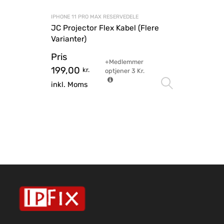
IPHONE 11 PRO MAX RESERVEDELE
JC Projector Flex Kabel (Flere
Varianter)
Pris
+Medlemmer
199,00
kr.
optjener
3
Kr.
Vælg mu
inkl. Moms