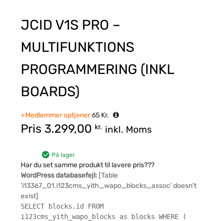
JCID V1S PRO –
MULTIFUNKTIONS
PROGRAMMERING (INKL
BOARDS)
+Medlemmer optjener
65
Kr.
Pris
3.299,00
kr.
inkl. Moms
På lager
Har du set samme produkt til lavere pris???
WordPress databasefejl:
[Table
'i13367_01.i123cms_yith_wapo_blocks_assoc' doesn't
exist]
SELECT blocks.id FROM
i123cms_yith_wapo_blocks as blocks WHERE (