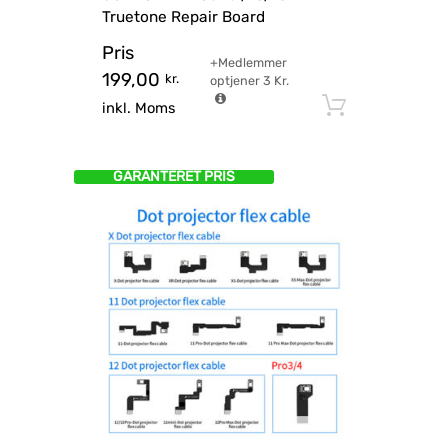
Truetone Repair Board
Pris
+Medlemmer
199,00
kr.
optjener
3
Kr.
Tilføj til
inkl. Moms
GARANTERET PRIS