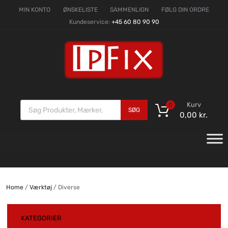
MIN KONTO
ØNSKELISTE
SAMMENLIGN
FØLG DIN ORDRE
Kundeservice:
+45 60 80 90 90
Kurv
0
SØG
0,00
kr.
Home
/
Værktøj
/ Diverse
KATEGORIER