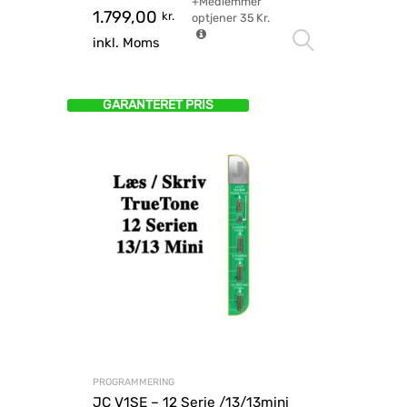
+Medlemmer
1.799,00
kr.
optjener
35
Kr.
Vælg mu
inkl. Moms
GARANTERET PRIS
PROGRAMMERING
JC V1SE – 12 Serie /13/13mini