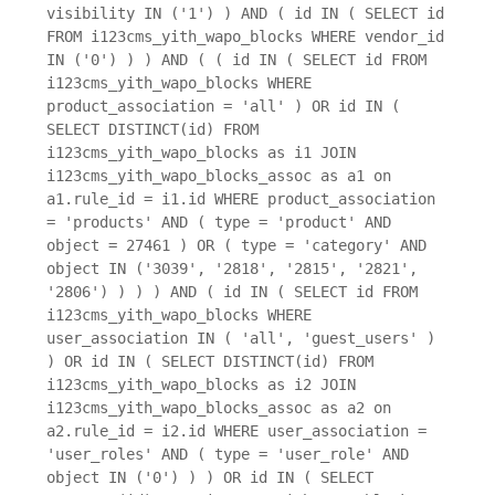
visibility IN ('1') ) AND ( id IN ( SELECT id
FROM i123cms_yith_wapo_blocks WHERE vendor_id
IN ('0') ) ) AND ( ( id IN ( SELECT id FROM
i123cms_yith_wapo_blocks WHERE
product_association = 'all' ) OR id IN (
SELECT DISTINCT(id) FROM
i123cms_yith_wapo_blocks as i1 JOIN
i123cms_yith_wapo_blocks_assoc as a1 on
a1.rule_id = i1.id WHERE product_association
= 'products' AND ( type = 'product' AND
object = 27461 ) OR ( type = 'category' AND
object IN ('3039', '2818', '2815', '2821',
'2806') ) ) ) AND ( id IN ( SELECT id FROM
i123cms_yith_wapo_blocks WHERE
user_association IN ( 'all', 'guest_users' )
) OR id IN ( SELECT DISTINCT(id) FROM
i123cms_yith_wapo_blocks as i2 JOIN
i123cms_yith_wapo_blocks_assoc as a2 on
a2.rule_id = i2.id WHERE user_association =
'user_roles' AND ( type = 'user_role' AND
object IN ('0') ) ) OR id IN ( SELECT