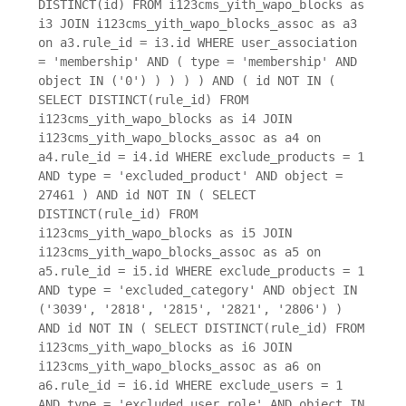
DISTINCT(id) FROM i123cms_yith_wapo_blocks as
i3 JOIN i123cms_yith_wapo_blocks_assoc as a3
on a3.rule_id = i3.id WHERE user_association
= 'membership' AND ( type = 'membership' AND
object IN ('0') ) ) ) ) AND ( id NOT IN (
SELECT DISTINCT(rule_id) FROM
i123cms_yith_wapo_blocks as i4 JOIN
i123cms_yith_wapo_blocks_assoc as a4 on
a4.rule_id = i4.id WHERE exclude_products = 1
AND type = 'excluded_product' AND object =
27461 ) AND id NOT IN ( SELECT
DISTINCT(rule_id) FROM
i123cms_yith_wapo_blocks as i5 JOIN
i123cms_yith_wapo_blocks_assoc as a5 on
a5.rule_id = i5.id WHERE exclude_products = 1
AND type = 'excluded_category' AND object IN
('3039', '2818', '2815', '2821', '2806') )
AND id NOT IN ( SELECT DISTINCT(rule_id) FROM
i123cms_yith_wapo_blocks as i6 JOIN
i123cms_yith_wapo_blocks_assoc as a6 on
a6.rule_id = i6.id WHERE exclude_users = 1
AND type = 'excluded_user_role' AND object IN