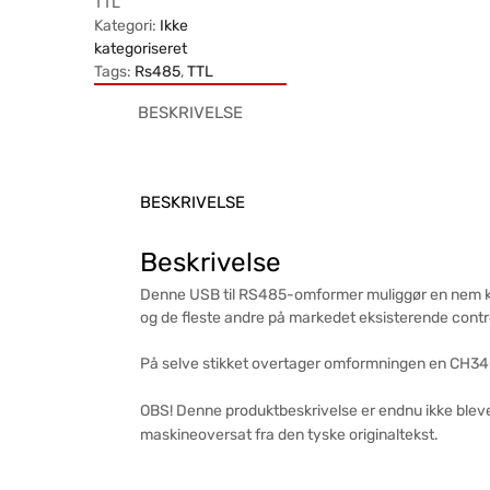
TTL
Kategori:
Ikke
kategoriseret
Tags:
Rs485
,
TTL
BESKRIVELSE
BESKRIVELSE
Beskrivelse
Denne USB til RS485-omformer muliggør en nem kon
og de fleste andre på markedet eksisterende contr
På selve stikket overtager omformningen en CH34
OBS! Denne produktbeskrivelse er endnu ikke blevet
maskineoversat fra den tyske originaltekst.