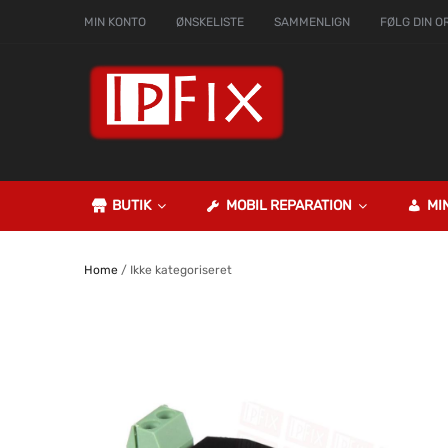
MIN KONTO
ØNSKELISTE
SAMMENLIGN
FØLG DIN O
BUTIK
MOBIL REPARATION
MI
Home
/ Ikke kategoriseret