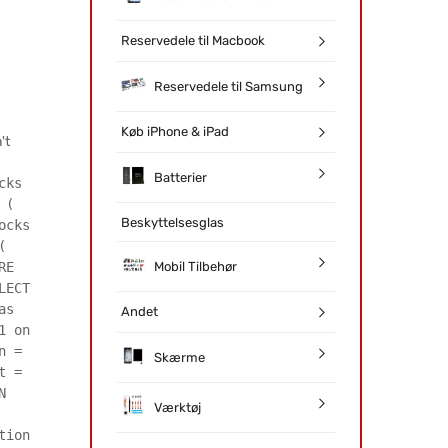
Reservedele til Macbook
Reservedele til Samsung
Køb iPhone & iPad
't
Batterier
cks
 (
Beskyttelsesglas
ocks
(
Mobil Tilbehør
RE
LECT
as
Andet
1 on
n =
Skærme
t =
N
Værktøj
tion