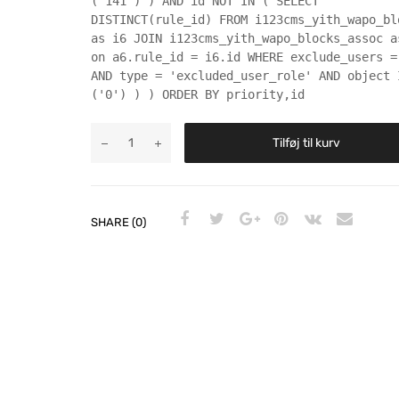
('141') ) AND id NOT IN ( SELECT
DISTINCT(rule_id) FROM i123cms_yith_wapo_bl
as i6 JOIN i123cms_yith_wapo_blocks_assoc a
on a6.rule_id = i6.id WHERE exclude_users =
AND type = 'excluded_user_role' AND object 
('0') ) ) ORDER BY priority,id
Tilføj til kurv
SHARE (0)