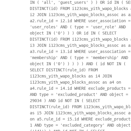
IN ( 'all', 'guest_users' ) ) OR id IN ( SE
DISTINCT(id) FROM i123cms_yith_wapo_blocks 
i2 JOIN i123cms_yith_wapo_blocks_assoc as a
a2.rule_id = i2.id WHERE user_association =
'user_roles' AND ( type = 'user_role' AND
object IN ('0') ) ) OR id IN ( SELECT
DISTINCT(id) FROM i123cms_yith_wapo_blocks 
i3 JOIN i123cms_yith_wapo_blocks_assoc as a
a3.rule_id = i3.id WHERE user_association =
'membership' AND ( type = 'membership' AND
object IN ('0') ) ) ) ) AND ( id NOT IN (
SELECT DISTINCT(rule_id) FROM
i123cms_yith_wapo_blocks as i4 JOIN
i123cms_yith_wapo_blocks_assoc as a4 on
a4.rule_id = i4.id WHERE exclude_products =
AND type = 'excluded_product' AND object =
29034 ) AND id NOT IN ( SELECT
DISTINCT(rule_id) FROM i123cms_yith_wapo_bl
as i5 JOIN i123cms_yith_wapo_blocks_assoc a
on a5.rule_id = i5.id WHERE exclude_product
1 AND type = 'excluded_category' AND object