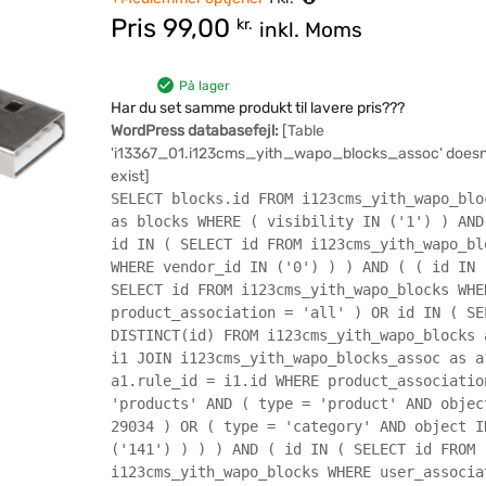
Pris
99,00
kr.
inkl. Moms
På lager
Har du set samme produkt til lavere pris???
WordPress databasefejl:
[Table
'i13367_01.i123cms_yith_wapo_blocks_assoc' doesn
exist]
SELECT blocks.id FROM i123cms_yith_wapo_blo
as blocks WHERE ( visibility IN ('1') ) AND
id IN ( SELECT id FROM i123cms_yith_wapo_bl
WHERE vendor_id IN ('0') ) ) AND ( ( id IN 
SELECT id FROM i123cms_yith_wapo_blocks WHE
product_association = 'all' ) OR id IN ( SE
DISTINCT(id) FROM i123cms_yith_wapo_blocks 
i1 JOIN i123cms_yith_wapo_blocks_assoc as a
a1.rule_id = i1.id WHERE product_associatio
'products' AND ( type = 'product' AND objec
29034 ) OR ( type = 'category' AND object I
('141') ) ) ) AND ( id IN ( SELECT id FROM
i123cms_yith_wapo_blocks WHERE user_associa