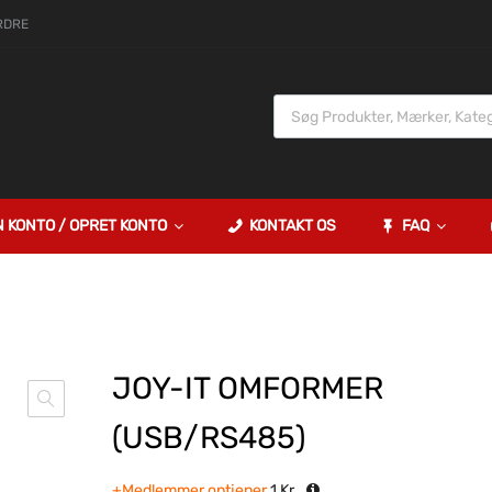
RDRE
N KONTO / OPRET KONTO
KONTAKT OS
FAQ
JOY-IT OMFORMER
(USB/RS485)
+Medlemmer optjener
1
Kr.