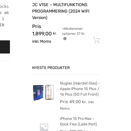
JC V1SE – MULTIFUNKTIONS
ocks
PROGRAMMERING (2024 WIFI
s a6
Version)
 1
IN
Pris
+Medlemmer
1.899,00
kr.
optjener
37
Kr.
Tilføj til 
inkl. Moms
NYESTE PRODUKTER
Nuglas (Hærdet Glas) -
Apple iPhone 15 Plus /
16 Plus (5D Full Front)
Pris
49,00
kr.
inkl.
Moms
iPhone 15 Pro Max -
Dock Flex (Lade Port)