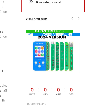
LECT
Ikke kategoriseret
as
2 on
KNALD TILBUD
GARANTERET PRIS
as
VORES ANBEFALING
3 on
 1
ocks
0
0
0
0
s a5
DAYS
HRS
MINS
SEC
s =
 IN
PROGRAMMERING