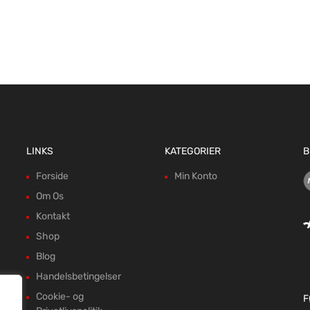
LINKS
KATEGORIER
B
Forside
Min Konto
Om Os
Kontakt
Shop
Blog
Handelsbetingelser
Cookie- og
F