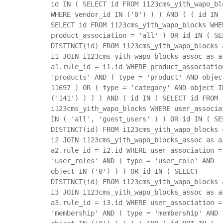
id IN ( SELECT id FROM i123cms_yith_wapo_bl
WHERE vendor_id IN ('0') ) ) AND ( ( id IN 
SELECT id FROM i123cms_yith_wapo_blocks WHE
product_association = 'all' ) OR id IN ( SE
DISTINCT(id) FROM i123cms_yith_wapo_blocks 
i1 JOIN i123cms_yith_wapo_blocks_assoc as a
a1.rule_id = i1.id WHERE product_associatio
'products' AND ( type = 'product' AND objec
11697 ) OR ( type = 'category' AND object I
('141') ) ) ) AND ( id IN ( SELECT id FROM
i123cms_yith_wapo_blocks WHERE user_associa
IN ( 'all', 'guest_users' ) ) OR id IN ( SE
DISTINCT(id) FROM i123cms_yith_wapo_blocks 
i2 JOIN i123cms_yith_wapo_blocks_assoc as a
a2.rule_id = i2.id WHERE user_association =
'user_roles' AND ( type = 'user_role' AND
object IN ('0') ) ) OR id IN ( SELECT
DISTINCT(id) FROM i123cms_yith_wapo_blocks 
i3 JOIN i123cms_yith_wapo_blocks_assoc as a
a3.rule_id = i3.id WHERE user_association =
'membership' AND ( type = 'membership' AND