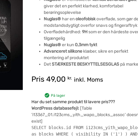
giver det en perfekt klarhed, komfortabel
berøringsoplevelse
Nuglas®
har en
oleofobisk
overflade, som gør d
modstandsdygtigt overfor snavs og fingeraftryk
Overfladehårdhed:
9H
som er den hårdeste over
tilgængelig
Nuglas®
er kun
0,3mm tykt
Advanceret silikone
klæber, sikre en perfekt
montering af produktet
Det
STÆRKESTE BESKYTTELSESGLAS
på marke
Pris
49,00
kr.
inkl. Moms
På lager
Har du set samme produkt til lavere pris???
WordPress databasefejl:
[Table
'i13367_01.i123cms_yith_wapo_blocks_assoc' doesn
exist]
SELECT blocks.id FROM i123cms_yith_wapo_blo
as blocks WHERE ( visibility IN ('1') ) AND