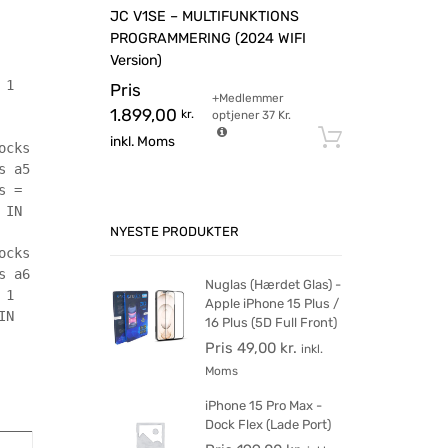
JC V1SE – MULTIFUNKTIONS
PROGRAMMERING (2024 WIFI
Version)
 1
Pris
+Medlemmer
1.899,00
kr.
optjener
37
Kr.
Tilføj til 
inkl. Moms
ocks
s a5
s =
 IN
NYESTE PRODUKTER
ocks
s a6
Nuglas (Hærdet Glas) -
 1
Apple iPhone 15 Plus /
IN
16 Plus (5D Full Front)
Pris
49,00
kr.
inkl.
Moms
iPhone 15 Pro Max -
Dock Flex (Lade Port)