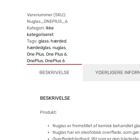
Varenummer (SKU):
Nuglas_ONEPlUS_6
Kategori:
Ikke
kategoriseret
Tags:
glass
,
hærded
,
hærdedglas
,
nuglas
,
One Plus
,
One Plus 6
,
OnePlus
,
OnePlus 6
BESKRIVELSE
YDERLIGERE INFOR
BESKRIVELSE
Produkt:
Nuglas er fremstillet af kemisk behandlet gl
Nuglas har en oleofobisk overflade, som gør
Overfladehårdhed: 9H som er den hårdeste o