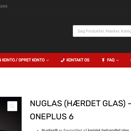
RDRE
N KONTO / OPRET KONTO
KONTAKT OS
FAQ
NUGLAS (HÆRDET GLAS) 
ONEPLUS 6
Nuglas®
er fremstillet af
kemisk behandlet glas
,