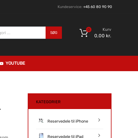
Kundeservice:
+45 60 80 90 90
Kurv
0
SØG
0,00
kr.
YOUTUBE
KATEGORIER
–
Reservedele til iPhone
Reservedele til iPad
 som