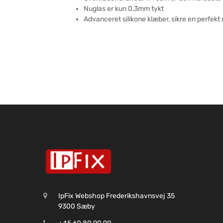
Nuglas er kun 0,3mm tykt
Advanceret silikone klæber, sikre en perfekt
IpFix Webshop Frederikshavnsvej 35
9300 Sæby