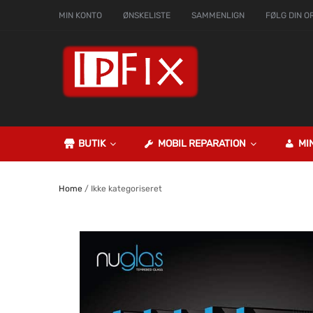
MIN KONTO
ØNSKELISTE
SAMMENLIGN
FØLG DIN O
BUTIK
MOBIL REPARATION
MI
Home
/ Ikke kategoriseret