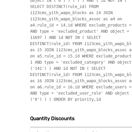
object IN ('0') ) ) ) ) AND ( id NOT IN (
SELECT DISTINCT(rule_id) FROM
i123cms_yith_wapo_blocks as i4 JOIN
i123cms_yith_wapo_blocks_assoc as a4 on
a4.rule_id = i4.id WHERE exclude_products =
AND type = 'excluded_product' AND object =
11697 ) AND id NOT IN ( SELECT
DISTINCT(rule_id) FROM i123cms_yith_wapo_bl
as i5 JOIN i123cms_yith_wapo_blocks_assoc a
on a5.rule_id = i5.id WHERE exclude_product
1 AND type = 'excluded_category' AND object
('141') ) AND id NOT IN ( SELECT
DISTINCT(rule_id) FROM i123cms_yith_wapo_bl
as i6 JOIN i123cms_yith_wapo_blocks_assoc a
on a6.rule_id = i6.id WHERE exclude_users =
AND type = 'excluded_user_role' AND object 
('0') ) ) ORDER BY priority,id
Quantity Discounts