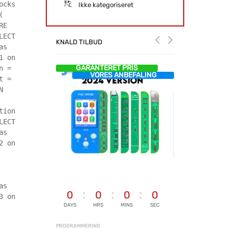
ocks
Ikke kategoriseret
(
RE
LECT
KNALD TILBUD
as
1 on
GARANTERET PRIS
n =
VORES ANBEFALING
t =
N
tion
LECT
as
2 on
as
0
0
0
0
3 on
DAYS
HRS
MINS
SEC
PROGRAMMERING