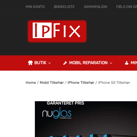
MIN KONTO
ØNSKELISTE
SAMMENLIGN
FØLG DIN O
BUTIK
MOBIL REPARATION
MI
Home
/
Mobil Tilbehør
/
iPhone Tilbehør
/ iPhone 5S Tilbehør
GARANTERET PRIS