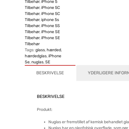
Tilbehør
,
iPhone 5
Tilbehør
,
iPhone 5C
Tilbehør
,
iPhone 5C
Tilbehør
,
iphone 5s
Tilbehør
,
iPhone 5S
Tilbehør
,
iPhone SE
Tilbehør
,
iPhone SE
Tilbehør
Tags:
glass
,
hærded
,
hærdedglas
,
iPhone
Se
,
nuglas
,
SE
BESKRIVELSE
YDERLIGERE INFOR
BESKRIVELSE
Produkt:
Nuglas er fremstillet af kemisk behandlet gl
Nuglas har en oleofobisk overflade, som gør