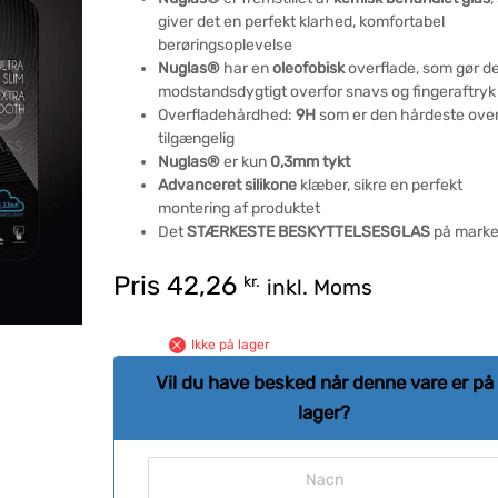
giver det en perfekt klarhed, komfortabel
berøringsoplevelse
Nuglas®
har en
oleofobisk
overflade, som gør d
modstandsdygtigt overfor snavs og fingeraftryk
Overfladehårdhed:
9H
som er den hårdeste over
tilgængelig
Nuglas®
er kun
0,3mm tykt
Advanceret silikone
klæber, sikre en perfekt
montering af produktet
Det
STÆRKESTE BESKYTTELSESGLAS
på marke
Pris
42,26
kr.
inkl. Moms
Ikke på lager
Vil du have besked når denne vare er på
lager?