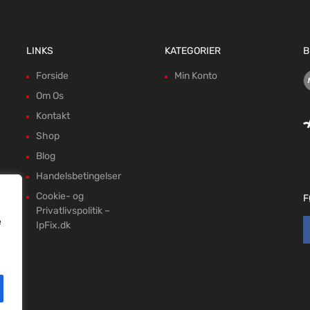
LINKS
KATEGORIER
B
Forside
Min Konto
Om Os
Kontakt
Shop
Blog
Handelsbetingelser
Cookie- og
F
Privatlivspolitik –
e
IpFix.dk