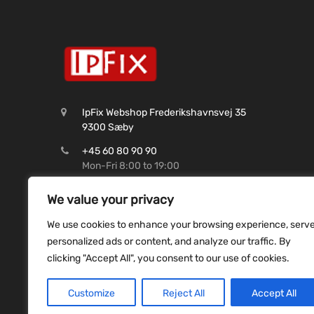
IpFix Webshop Frederikshavnsvej 35
9300 Sæby
+45 60 80 90 90
Mon-Fri 8:00 to 19:00
CVR: 45 62 99 37
We value your privacy
Shop@ipfix.dk
We use cookies to enhance your browsing experience, serv
Reg. 9070 Konto. 9831493507
personalized ads or content, and analyze our traffic. By
clicking "Accept All", you consent to our use of cookies.
Customize
Reject All
Accept All
Copyright ©
2026
ipfix all rights reserved