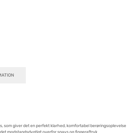
MATION
as, som giver det en perfekt klarhed, komfortabel berøringsoplevelse
 det modstandsdygtigt overfor snavs og fingeraftryk