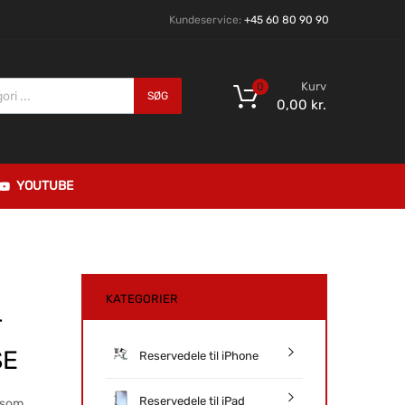
Kundeservice:
+45 60 80 90 90
Kurv
0
SØG
0,00
kr.
YOUTUBE
KATEGORIER
–
SE
Reservedele til iPhone
Reservedele til iPad
 som