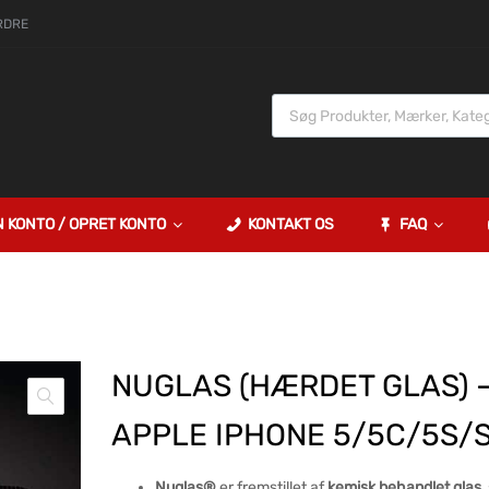
RDRE
N KONTO / OPRET KONTO
KONTAKT OS
FAQ
NUGLAS (HÆRDET GLAS) 
APPLE IPHONE 5/5C/5S/
Nuglas®
er fremstillet af
kemisk behandlet glas
,