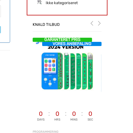
Ikke kategoriseret
KNALD TILBUD
GARANTERET PRIS
VORES ANBEFALING
0
0
0
0
DAYS
HRS
MINS
SEC
PROGRAMMERING