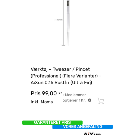
Værktøj – Tweezer / Pincet
(Professionel) (Flere Varianter) –
AiXun 0.15 Rustfri (Ultra Fin)
Pris
99,00
kr.
+Medlemmer
optjener
1
Kr.
Tilføj til
inkl. Moms
GARANTERET PRIS
VORES ANBEFALING