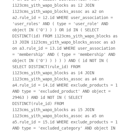
i123cms_yith_wapo_blocks as i2 JOIN
i123cms_yith_wapo_blocks_assoc as a2 on
a2.rule_id = i2.id WHERE user_association =
'user_roles' AND ( type = 'user_role' AND
object IN ('0') ) ) OR id IN ( SELECT
DISTINCT(id) FROM i123cms_yith_wapo_blocks as
i3 JOIN i123cms_yith_wapo_blocks_assoc as a3
on a3.rule_id = i3.id WHERE user_association
= 'membership' AND ( type = 'membership' AND
object IN ('0') ) ) ) ) AND ( id NOT IN (
SELECT DISTINCT(rule_id) FROM
i123cms_yith_wapo_blocks as i4 JOIN
i123cms_yith_wapo_blocks_assoc as a4 on
a4.rule_id = i4.id WHERE exclude_products = 1
AND type = 'excluded_product' AND object =
29463 ) AND id NOT IN ( SELECT
DISTINCT(rule_id) FROM
i123cms_yith_wapo_blocks as i5 JOIN
i123cms_yith_wapo_blocks_assoc as a5 on
a5.rule_id = i5.id WHERE exclude_products = 1
AND type = 'excluded_category' AND object IN