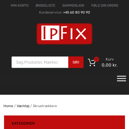
MIN KONTO
ØNSKELISTE
SAMMENLIGN
FØLG DIN ORDRE
Kundeservice:
+45 60 80 90 90
Kurv
0
SØG
0,00
kr.
Home
/
Værktøj
/ Skruetrækkere
KATEGORIER