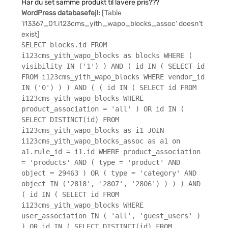
Har du set samme produkt til lavere pris???
WordPress databasefejl:
[Table
'i13367_01.i123cms_yith_wapo_blocks_assoc' doesn't
exist]
SELECT blocks.id FROM
i123cms_yith_wapo_blocks as blocks WHERE (
visibility IN ('1') ) AND ( id IN ( SELECT id
FROM i123cms_yith_wapo_blocks WHERE vendor_id
IN ('0') ) ) AND ( ( id IN ( SELECT id FROM
i123cms_yith_wapo_blocks WHERE
product_association = 'all' ) OR id IN (
SELECT DISTINCT(id) FROM
i123cms_yith_wapo_blocks as i1 JOIN
i123cms_yith_wapo_blocks_assoc as a1 on
a1.rule_id = i1.id WHERE product_association
= 'products' AND ( type = 'product' AND
object = 29463 ) OR ( type = 'category' AND
object IN ('2818', '2807', '2806') ) ) ) AND
( id IN ( SELECT id FROM
i123cms_yith_wapo_blocks WHERE
user_association IN ( 'all', 'guest_users' )
) OR id IN ( SELECT DISTINCT(id) FROM