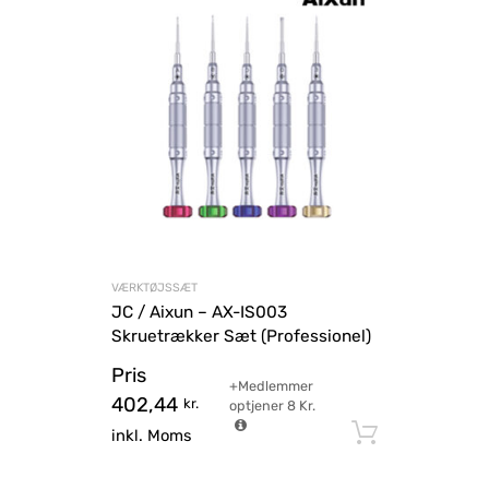
VÆRKTØJSSÆT
JC / Aixun – AX-IS003
Skruetrækker Sæt (Professionel)
Pris
+Medlemmer
402,44
kr.
optjener
8
Kr.
Tilføj til
inkl. Moms