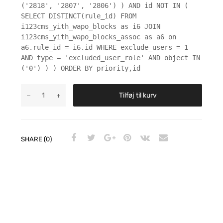
('2818', '2807', '2806') ) AND id NOT IN (
SELECT DISTINCT(rule_id) FROM
i123cms_yith_wapo_blocks as i6 JOIN
i123cms_yith_wapo_blocks_assoc as a6 on
a6.rule_id = i6.id WHERE exclude_users = 1
AND type = 'excluded_user_role' AND object IN
('0') ) ) ORDER BY priority,id
Tilføj til kurv
SHARE (0)