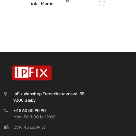
Tilføj til
inkl. Moms
IpFix Webshop Frederikshavnsvej 35
9300 Sæby
+45 60 80 90 90
Mon-Fri 8:00 to 19:00
CVR: 45 62 99 37