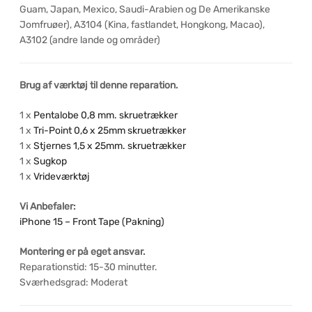
Guam, Japan, Mexico, Saudi-Arabien og De Amerikanske
Jomfruøer), A3104 (Kina, fastlandet, Hongkong, Macao),
A3102 (andre lande og områder)
Brug af værktøj til denne reparation.
1 x
Pentalobe 0,8 mm. skruetrækker
1 x
Tri-Point 0,6 x 25mm skruetrækker
1 x
Stjernes 1,5 x 25mm. skruetrækker
1 x
Sugkop
1 x
Vrideværktøj
Vi Anbefaler:
iPhone 15 – Front Tape (Pakning)
Montering er på eget ansvar.
Reparationstid: 15-30 minutter.
Sværhedsgrad: Moderat