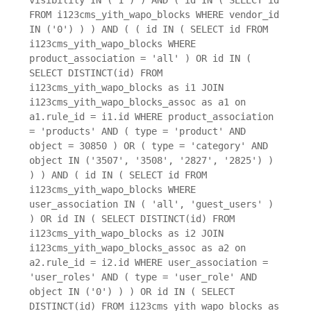
FROM i123cms_yith_wapo_blocks WHERE vendor_id
IN ('0') ) ) AND ( ( id IN ( SELECT id FROM
i123cms_yith_wapo_blocks WHERE
product_association = 'all' ) OR id IN (
SELECT DISTINCT(id) FROM
i123cms_yith_wapo_blocks as i1 JOIN
i123cms_yith_wapo_blocks_assoc as a1 on
a1.rule_id = i1.id WHERE product_association
= 'products' AND ( type = 'product' AND
object = 30850 ) OR ( type = 'category' AND
object IN ('3507', '3508', '2827', '2825') )
) ) AND ( id IN ( SELECT id FROM
i123cms_yith_wapo_blocks WHERE
user_association IN ( 'all', 'guest_users' )
) OR id IN ( SELECT DISTINCT(id) FROM
i123cms_yith_wapo_blocks as i2 JOIN
i123cms_yith_wapo_blocks_assoc as a2 on
a2.rule_id = i2.id WHERE user_association =
'user_roles' AND ( type = 'user_role' AND
object IN ('0') ) ) OR id IN ( SELECT
DISTINCT(id) FROM i123cms_yith_wapo_blocks as