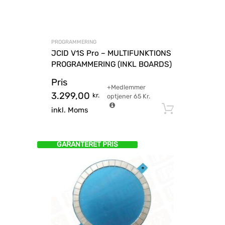
PROGRAMMERING
JCID V1S Pro – MULTIFUNKTIONS
PROGRAMMERING (INKL BOARDS)
Pris
+Medlemmer
3.299,00
kr.
optjener
65
Kr.
Tilføj til
inkl. Moms
GARANTERET PRIS