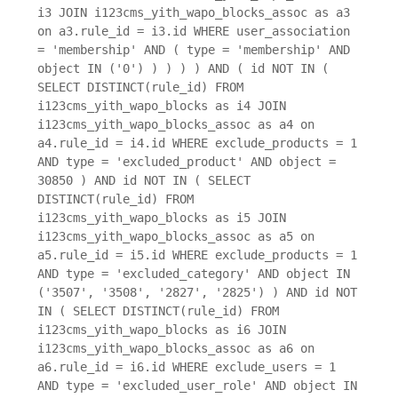
i3 JOIN i123cms_yith_wapo_blocks_assoc as a3
on a3.rule_id = i3.id WHERE user_association
= 'membership' AND ( type = 'membership' AND
object IN ('0') ) ) ) ) AND ( id NOT IN (
SELECT DISTINCT(rule_id) FROM
i123cms_yith_wapo_blocks as i4 JOIN
i123cms_yith_wapo_blocks_assoc as a4 on
a4.rule_id = i4.id WHERE exclude_products = 1
AND type = 'excluded_product' AND object =
30850 ) AND id NOT IN ( SELECT
DISTINCT(rule_id) FROM
i123cms_yith_wapo_blocks as i5 JOIN
i123cms_yith_wapo_blocks_assoc as a5 on
a5.rule_id = i5.id WHERE exclude_products = 1
AND type = 'excluded_category' AND object IN
('3507', '3508', '2827', '2825') ) AND id NOT
IN ( SELECT DISTINCT(rule_id) FROM
i123cms_yith_wapo_blocks as i6 JOIN
i123cms_yith_wapo_blocks_assoc as a6 on
a6.rule_id = i6.id WHERE exclude_users = 1
AND type = 'excluded_user_role' AND object IN