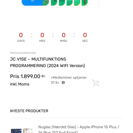
0
0
0
0
DAYS
HRS
MINS
SEC
PROGRAMMERING
JC V1SE – MULTIFUNKTIONS
PROGRAMMERING (2024 WIFI Version)
Pris
1.899,00
kr.
+Medlemmer optjener
37
Kr.
Tilføj til ku
inkl. Moms
NYESTE PRODUKTER
Nuglas (Hærdet Glas) - Apple iPhone 15 Plus /
16 Plus (5D Full Front)