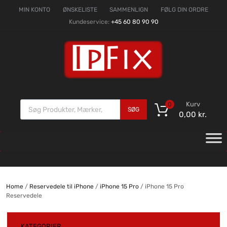
MIN KONTO
ØNSKELISTE
SAMMENLIGN
FØLG DIN ORDRE
Kundeservice:
+45 60 80 90 90
Kurv
0
SØG
0,00
kr.
Home
/
Reservedele til iPhone
/
iPhone 15 Pro
/ iPhone 15 Pro
Reservedele
KATEGORIER