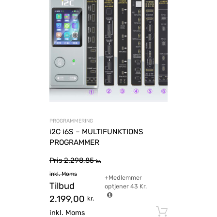
PROGRAMMERING
i2C i6S – MULTIFUNKTIONS
PROGRAMMER
Pris
2.298,85
kr.
inkl. Moms
+Medlemmer
Tilbud
optjener
43
Kr.
2.199,00
kr.
Tilføj til
inkl. Moms