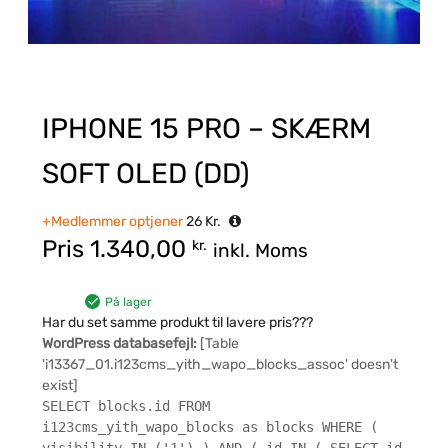
IPHONE 15 PRO – SKÆRM
SOFT OLED (DD)
+Medlemmer optjener
26
Kr.
Pris
1.340,00
kr.
inkl. Moms
På lager
Har du set samme produkt til lavere pris???
WordPress databasefejl:
[Table
'i13367_01.i123cms_yith_wapo_blocks_assoc' doesn't
exist]
SELECT blocks.id FROM
i123cms_yith_wapo_blocks as blocks WHERE (
visibility IN ('1') ) AND ( id IN ( SELECT id