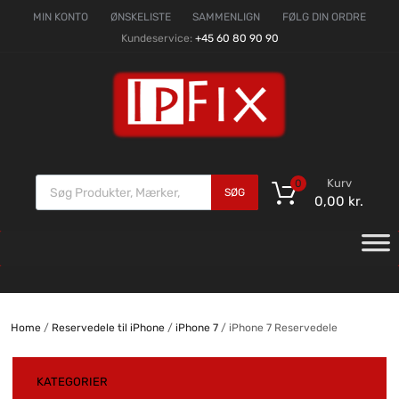
MIN KONTO
ØNSKELISTE
SAMMENLIGN
FØLG DIN ORDRE
Kundeservice:
+45 60 80 90 90
Kurv
0
SØG
0,00
kr.
Home
/
Reservedele til iPhone
/
iPhone 7
/ iPhone 7 Reservedele
KATEGORIER