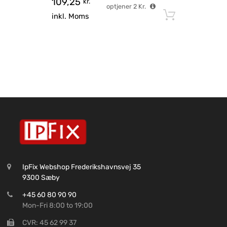
109,25
kr.
optjener
2
Kr.
Tilføj til
inkl. Moms
IpFix Webshop Frederikshavnsvej 35
9300 Sæby
+45 60 80 90 90
Mon-Fri 8:00 to 19:00
CVR: 45 62 99 37