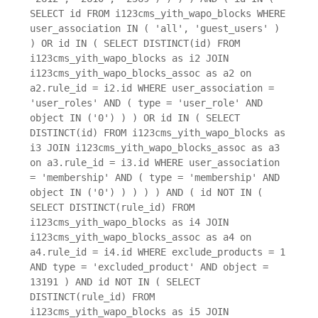
SELECT id FROM i123cms_yith_wapo_blocks WHERE
user_association IN ( 'all', 'guest_users' )
) OR id IN ( SELECT DISTINCT(id) FROM
i123cms_yith_wapo_blocks as i2 JOIN
i123cms_yith_wapo_blocks_assoc as a2 on
a2.rule_id = i2.id WHERE user_association =
'user_roles' AND ( type = 'user_role' AND
object IN ('0') ) ) OR id IN ( SELECT
DISTINCT(id) FROM i123cms_yith_wapo_blocks as
i3 JOIN i123cms_yith_wapo_blocks_assoc as a3
on a3.rule_id = i3.id WHERE user_association
= 'membership' AND ( type = 'membership' AND
object IN ('0') ) ) ) ) AND ( id NOT IN (
SELECT DISTINCT(rule_id) FROM
i123cms_yith_wapo_blocks as i4 JOIN
i123cms_yith_wapo_blocks_assoc as a4 on
a4.rule_id = i4.id WHERE exclude_products = 1
AND type = 'excluded_product' AND object =
13191 ) AND id NOT IN ( SELECT
DISTINCT(rule_id) FROM
i123cms_yith_wapo_blocks as i5 JOIN