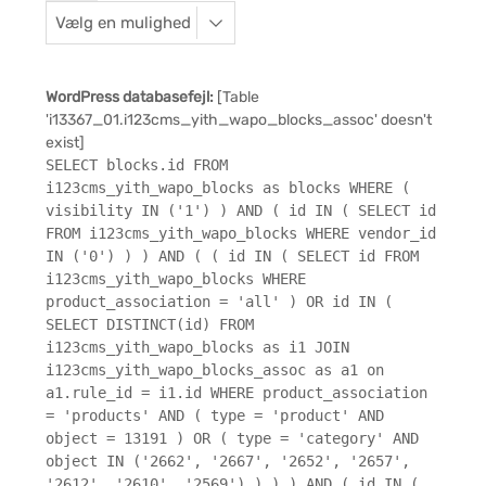
WordPress databasefejl:
[Table
'i13367_01.i123cms_yith_wapo_blocks_assoc' doesn't
exist]
SELECT blocks.id FROM
i123cms_yith_wapo_blocks as blocks WHERE (
visibility IN ('1') ) AND ( id IN ( SELECT id
FROM i123cms_yith_wapo_blocks WHERE vendor_id
IN ('0') ) ) AND ( ( id IN ( SELECT id FROM
i123cms_yith_wapo_blocks WHERE
product_association = 'all' ) OR id IN (
SELECT DISTINCT(id) FROM
i123cms_yith_wapo_blocks as i1 JOIN
i123cms_yith_wapo_blocks_assoc as a1 on
a1.rule_id = i1.id WHERE product_association
= 'products' AND ( type = 'product' AND
object = 13191 ) OR ( type = 'category' AND
object IN ('2662', '2667', '2652', '2657',
'2612', '2610', '2569') ) ) ) AND ( id IN (