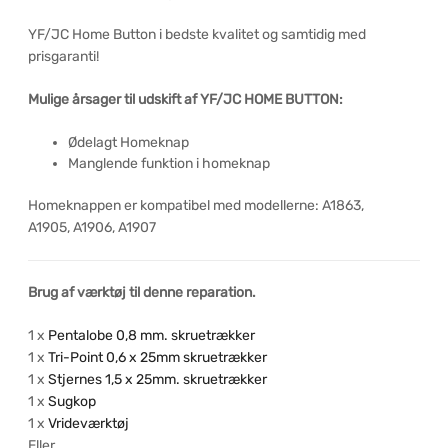
YF/JC Home Button i bedste kvalitet og samtidig med
prisgaranti!
Mulige årsager til udskift af YF/JC HOME BUTTON:
Ødelagt Homeknap
Manglende funktion i homeknap
Homeknappen er kompatibel med modellerne: A1863,
A1905, A1906, A1907
Brug af værktøj til denne reparation.
1 x
Pentalobe 0,8 mm. skruetrækker
1 x
Tri-Point 0,6 x 25mm skruetrækker
1 x
Stjernes 1,5 x 25mm. skruetrækker
1 x
Sugkop
1 x
Vrideværktøj
Eller