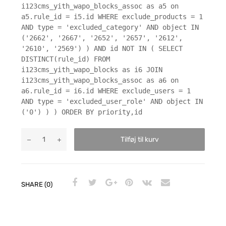
i123cms_yith_wapo_blocks_assoc as a5 on
a5.rule_id = i5.id WHERE exclude_products = 1
AND type = 'excluded_category' AND object IN
('2662', '2667', '2652', '2657', '2612',
'2610', '2569') ) AND id NOT IN ( SELECT
DISTINCT(rule_id) FROM
i123cms_yith_wapo_blocks as i6 JOIN
i123cms_yith_wapo_blocks_assoc as a6 on
a6.rule_id = i6.id WHERE exclude_users = 1
AND type = 'excluded_user_role' AND object IN
('0') ) ) ORDER BY priority,id
Tilføj til kurv
SHARE (0)